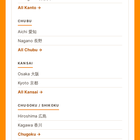
All Kanto
CHUBU
Aichi
愛知
Nagano
長野
All Chubu
KANSAI
Osaka
大阪
Kyoto
京都
All Kansai
CHUGOKU / SHIKOKU
Hiroshima
広島
Kagawa
香川
Chugoku