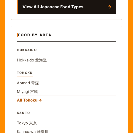
→
View All Japanese Food Types
FOOD BY AREA
HOKKAIDO
Hokkaido
北海道
TOHOKU
Aomori
青森
Miyagi
宮城
All Tohoku
KANTO
Tokyo
東京
Kanagawa
神奈川