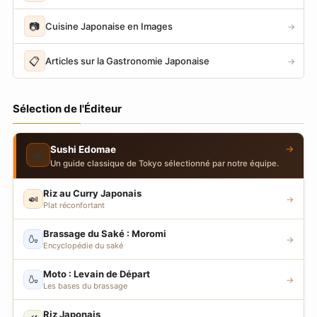
📷
Cuisine Japonaise en Images
→
📋
Articles sur la Gastronomie Japonaise
→
Sélection de l'Éditeur
→
Sushi Edomae
🍣
Un guide classique de Tokyo sélectionné par notre équipe.
Riz au Curry Japonais
🍛
→
Plat réconfortant
Brassage du Saké : Moromi
🍶
→
Encyclopédie du saké
Moto : Levain de Départ
🍶
→
Les bases du brassage
Riz Japonais