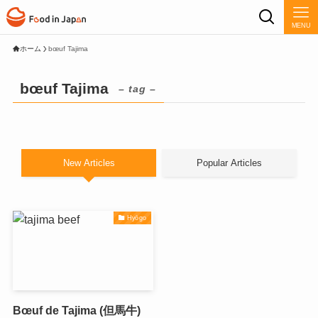
MENU
ホーム
bœuf Tajima
bœuf Tajima
– tag –
New Articles
Popular Articles
Hyōgo
Bœuf de Tajima (但馬牛)