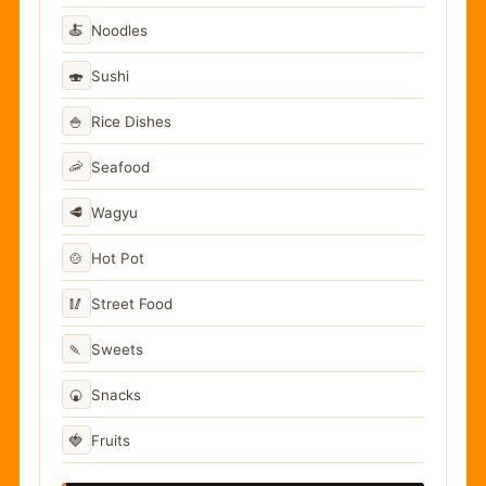
🍝
Noodles
🍣
Sushi
🍚
Rice Dishes
🦐
Seafood
🥩
Wagyu
🍲
Hot Pot
🥢
Street Food
🍡
Sweets
🍘
Snacks
🍓
Fruits