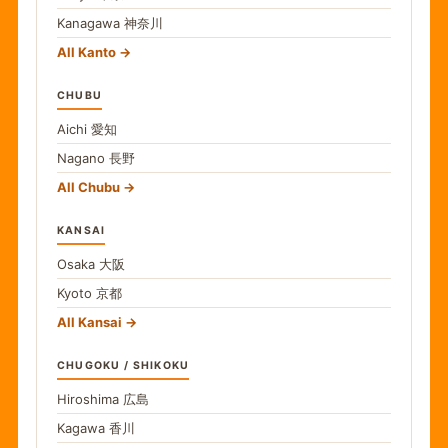
Kanagawa
神奈川
All Kanto
CHUBU
Aichi
愛知
Nagano
長野
All Chubu
KANSAI
Osaka
大阪
Kyoto
京都
All Kansai
CHUGOKU / SHIKOKU
Hiroshima
広島
Kagawa
香川