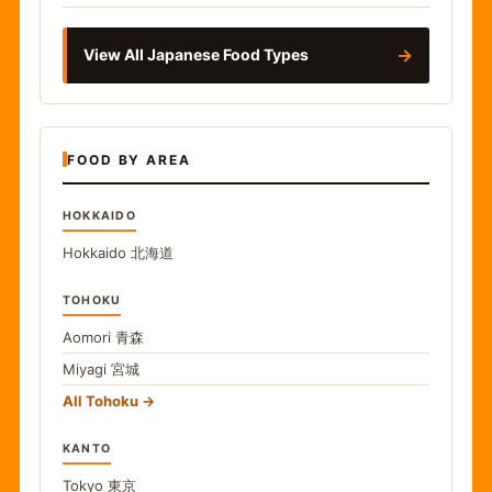
→
View All Japanese Food Types
FOOD BY AREA
HOKKAIDO
Hokkaido
北海道
TOHOKU
Aomori
青森
Miyagi
宮城
All Tohoku
KANTO
Tokyo
東京