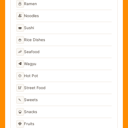
🍜
Ramen
🍝
Noodles
🍣
Sushi
🍚
Rice Dishes
🦐
Seafood
🥩
Wagyu
🍲
Hot Pot
🥢
Street Food
🍡
Sweets
🍘
Snacks
🍓
Fruits