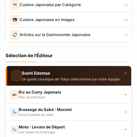
🍴
Cuisine Japonaise par Catégorie
→
📷
Cuisine Japonaise en Images
→
📋
Articles sur la Gastronomie Japonaise
→
Sélection de l'Éditeur
→
Sushi Edomae
🍣
Un guide classique de Tokyo sélectionné par notre équipe.
Riz au Curry Japonais
🍛
→
Plat réconfortant
Brassage du Saké : Moromi
🍶
→
Encyclopédie du saké
Moto : Levain de Départ
🍶
→
Les bases du brassage