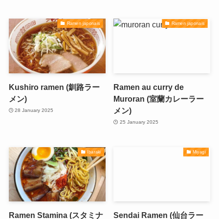
Ramen japonais
Ramen japonais
Kushiro ramen (釧路ラー
Ramen au curry de
メン)
Muroran (室蘭カレーラー
メン)
28 January 2025
25 January 2025
Ibaraki
Miyagi
Ramen Stamina (スタミナ
Sendai Ramen (仙台ラー