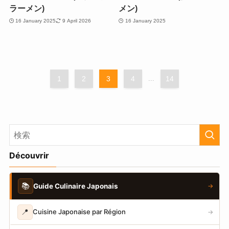
ラーメン)
メン)
16 January 2025
9 April 2026
16 January 2025
1
2
3
4
...
14
Découvrir
📚
Guide Culinaire Japonais
→
📍
Cuisine Japonaise par Région
→