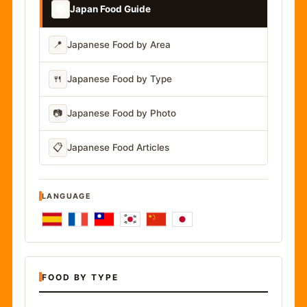
📚
Japan Food Guide
📍
Japanese Food by Area
🍴
Japanese Food by Type
📷
Japanese Food by Photo
📋
Japanese Food Articles
LANGUAGE
FOOD BY TYPE