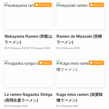
Wakayama
Miyazaki
Wakayama Ramen (和歌山
Ramen de Miyazaki (宮崎
ラーメン)
ラーメン)
25 February 2025
25 January 2026
16 February 2025
Niigata
Ishikawa
Le ramen Nagaoka Shōga
Kaga miso ramen (加賀味
(長岡生姜ラーメン)
噌ラーメン)
13 February 2025
5 February 2025