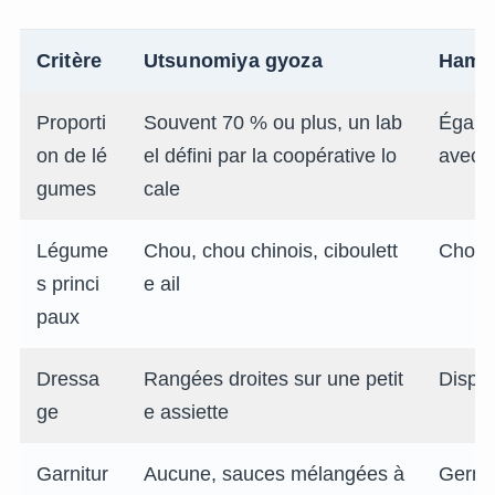
Critère
Utsunomiya gyoza
Hama
Proporti
Souvent 70 % ou plus, un lab
Égale
on de lé
el défini par la coopérative lo
avec l
gumes
cale
Légume
Chou, chou chinois, ciboulett
Chou 
s princi
e ail
paux
Dressa
Rangées droites sur une petit
Dispos
ge
e assiette
Garnitur
Aucune, sauces mélangées à
Germes