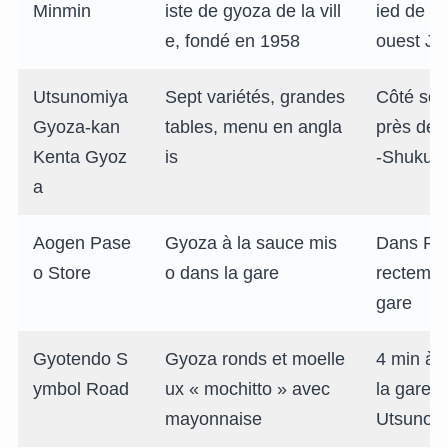
Minmin
iste de gyoza de la vill
ied de la
e, fondé en 1958
ouest JR
Utsunomiya
Sept variétés, grandes
Côté sort
Gyoza-kan
tables, menu en angla
près de 
Kenta Gyoz
is
-Shukug
a
Aogen Pase
Gyoza à la sauce mis
Dans Pas
o Store
o dans la gare
rectemen
gare
Gyotendo S
Gyoza ronds et moelle
4 min à 
ymbol Road
ux « mochitto » avec
la gare 
mayonnaise
Utsunom