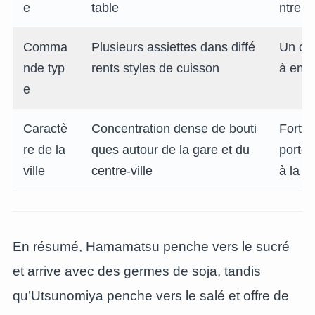
e
table
ntre
Comma
Plusieurs assiettes dans diffé
Un cer
nde typ
rents styles de cuisson
à emp
e
Caractè
Concentration dense de bouti
Forte 
re de la
ques autour de la gare et du
porter
ville
centre-ville
à la m
En résumé, Hamamatsu penche vers le sucré
et arrive avec des germes de soja, tandis
qu’Utsunomiya penche vers le salé et offre de