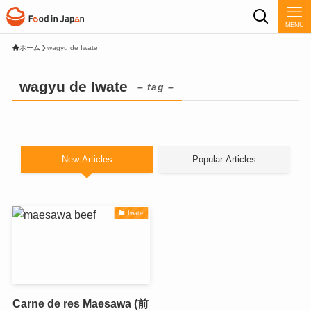
MENU
ホーム
wagyu de Iwate
wagyu de Iwate
– tag –
New Articles
Popular Articles
Iwate
Carne de res Maesawa (前