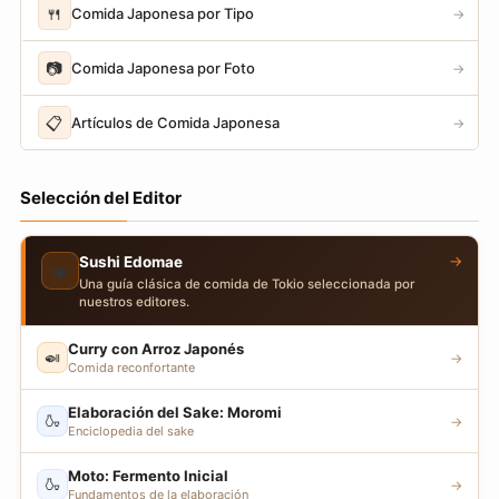
🍴
Comida Japonesa por Tipo
→
📷
Comida Japonesa por Foto
→
📋
Artículos de Comida Japonesa
→
Selección del Editor
→
Sushi Edomae
🍣
Una guía clásica de comida de Tokio seleccionada por
nuestros editores.
Curry con Arroz Japonés
🍛
→
Comida reconfortante
Elaboración del Sake: Moromi
🍶
→
Enciclopedia del sake
Moto: Fermento Inicial
🍶
→
Fundamentos de la elaboración