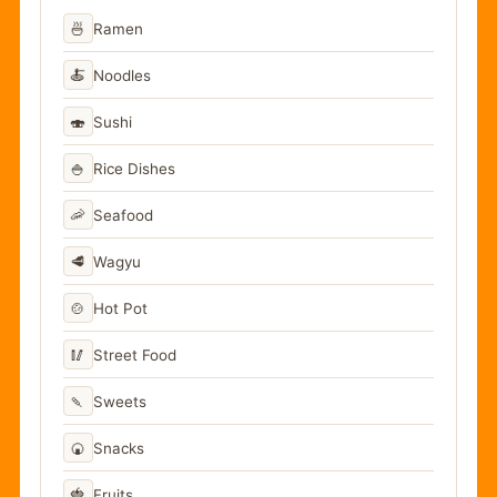
🍜
Ramen
🍝
Noodles
🍣
Sushi
🍚
Rice Dishes
🦐
Seafood
🥩
Wagyu
🍲
Hot Pot
🥢
Street Food
🍡
Sweets
🍘
Snacks
🍓
Fruits