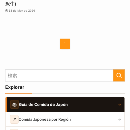
沢牛)
13 de May de 2026
1
Explorar
📚
Guía de Comida de Japón
→
📍
Comida Japonesa por Región
→