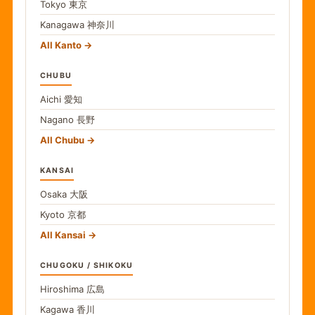
Tokyo
東京
Kanagawa
神奈川
All Kanto
CHUBU
Aichi
愛知
Nagano
長野
All Chubu
KANSAI
Osaka
大阪
Kyoto
京都
All Kansai
CHUGOKU / SHIKOKU
Hiroshima
広島
Kagawa
香川