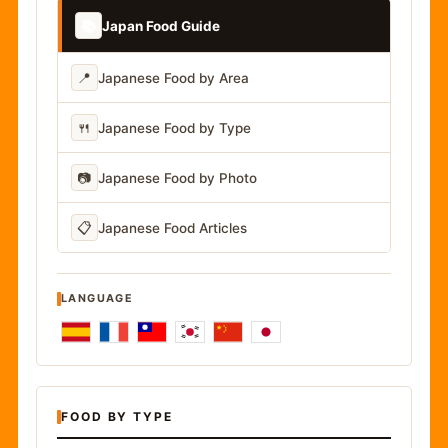
📚
Japan Food Guide
📍
Japanese Food by Area
🍴
Japanese Food by Type
📷
Japanese Food by Photo
📋
Japanese Food Articles
LANGUAGE
FOOD BY TYPE