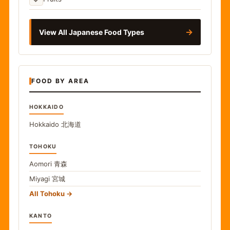
→
View All Japanese Food Types
FOOD BY AREA
HOKKAIDO
Hokkaido
北海道
TOHOKU
Aomori
青森
Miyagi
宮城
All Tohoku
KANTO