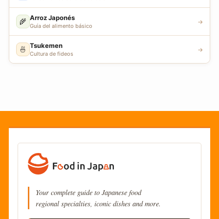
Arroz Japonés
🌾
→
Guía del alimento básico
Tsukemen
🍜
→
Cultura de fideos
Your complete guide to Japanese food
regional specialties, iconic dishes and more.