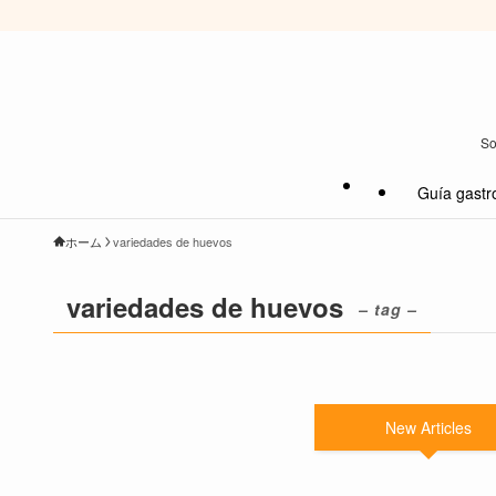
So
Guía gastr
ホーム
variedades de huevos
variedades de huevos
– tag –
New Articles