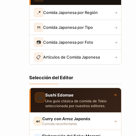
📍
Comida Japonesa por Región
→
🍴
Comida Japonesa por Tipo
→
📷
Comida Japonesa por Foto
→
📋
Artículos de Comida Japonesa
→
Selección del Editor
→
Sushi Edomae
🍣
Una guía clásica de comida de Tokio
seleccionada por nuestros editores.
Curry con Arroz Japonés
🍛
→
Comida reconfortante