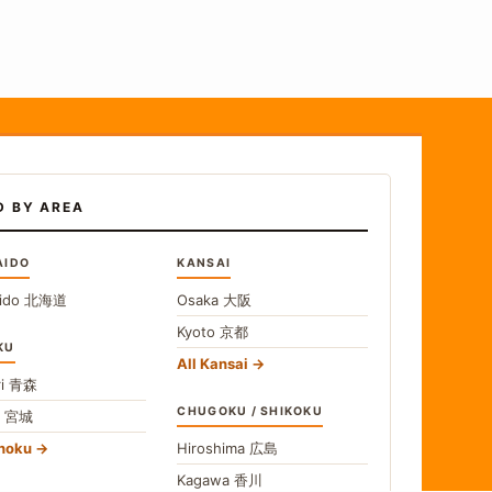
D BY AREA
AIDO
KANSAI
ido
北海道
Osaka
大阪
Kyoto
京都
KU
All Kansai
i
青森
CHUGOKU / SHIKOKU
i
宮城
ohoku
Hiroshima
広島
Kagawa
香川