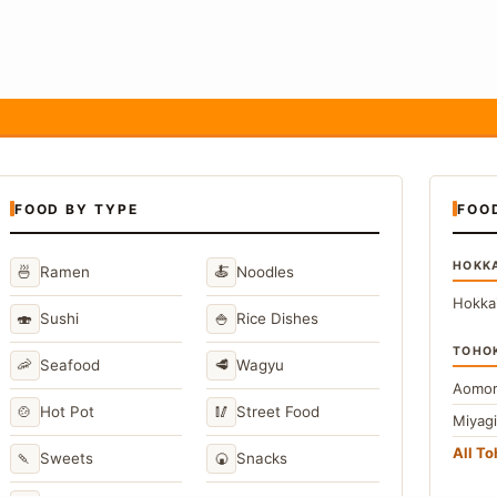
FOOD BY TYPE
FOO
HOKK
🍜
🍝
Ramen
Noodles
Hokka
🍣
🍚
Sushi
Rice Dishes
TOHO
🦐
🥩
Seafood
Wagyu
Aomor
🍲
🥢
Hot Pot
Street Food
Miyag
All T
🍡
🍘
Sweets
Snacks