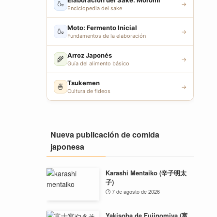
Elaboración del Sake: Moromi
🍶
→
Enciclopedia del sake
Moto: Fermento Inicial
🍶
→
Fundamentos de la elaboración
Arroz Japonés
🌾
→
Guía del alimento básico
Tsukemen
🍜
→
Cultura de fideos
Nueva publicación de comida
japonesa
Karashi Mentaiko (辛子明太
子)
7 de agosto de 2026
Yakisoba de Fujinomiya (富