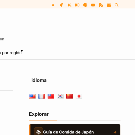
pón
 por región
Idioma
Explorar
📚
Guía de Comida de Japón
→