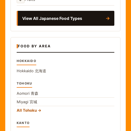
→
View All Japanese Food Types
FOOD BY AREA
HOKKAIDO
Hokkaido
北海道
TOHOKU
Aomori
青森
Miyagi
宮城
All Tohoku
KANTO