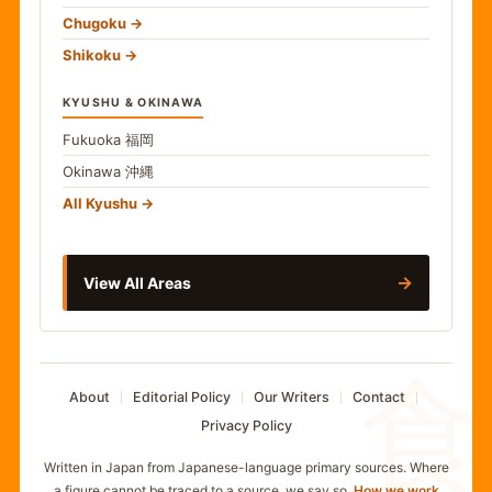
Chugoku
Shikoku
KYUSHU & OKINAWA
Fukuoka
福岡
Okinawa
沖縄
All Kyushu
→
View All Areas
食
About
Editorial Policy
Our Writers
Contact
Privacy Policy
Written in Japan from Japanese-language primary sources. Where
a figure cannot be traced to a source, we say so.
How we work