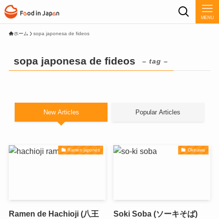
MENU
ホーム
sopa japonesa de fideos
sopa japonesa de fideos
– tag –
New Articles
Popular Articles
Ramen japonés
Okinawa
Ramen de Hachioji (八王
Soki Soba (ソーキそば)