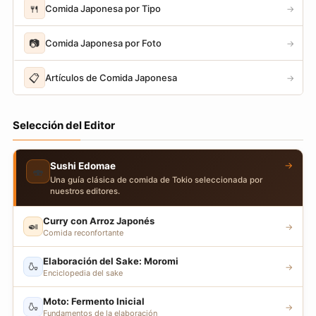
🍴
Comida Japonesa por Tipo
→
📷
Comida Japonesa por Foto
→
📋
Artículos de Comida Japonesa
→
Selección del Editor
→
Sushi Edomae
🍣
Una guía clásica de comida de Tokio seleccionada por
nuestros editores.
Curry con Arroz Japonés
🍛
→
Comida reconfortante
Elaboración del Sake: Moromi
🍶
→
Enciclopedia del sake
Moto: Fermento Inicial
🍶
→
Fundamentos de la elaboración