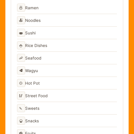
🍜
Ramen
🍝
Noodles
🍣
Sushi
🍚
Rice Dishes
🦐
Seafood
🥩
Wagyu
🍲
Hot Pot
🥢
Street Food
🍡
Sweets
🍘
Snacks
🍓
Fruits