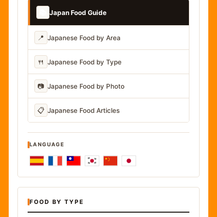
📚
Japan Food Guide
📍
Japanese Food by Area
🍴
Japanese Food by Type
📷
Japanese Food by Photo
📋
Japanese Food Articles
LANGUAGE
FOOD BY TYPE