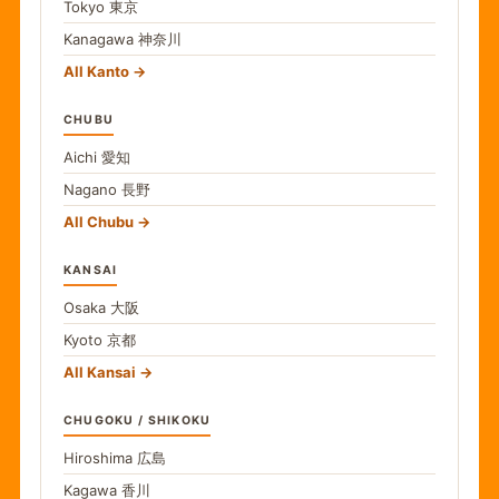
Tokyo
東京
Kanagawa
神奈川
All Kanto
CHUBU
Aichi
愛知
Nagano
長野
All Chubu
KANSAI
Osaka
大阪
Kyoto
京都
All Kansai
CHUGOKU / SHIKOKU
Hiroshima
広島
Kagawa
香川