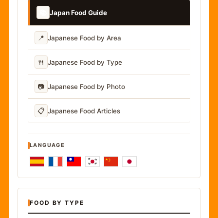
📚
Japan Food Guide
📍
Japanese Food by Area
🍴
Japanese Food by Type
📷
Japanese Food by Photo
📋
Japanese Food Articles
LANGUAGE
FOOD BY TYPE