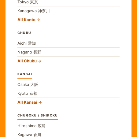
Tokyo
東京
Kanagawa
神奈川
All Kanto
CHUBU
Aichi
愛知
Nagano
長野
All Chubu
KANSAI
Osaka
大阪
Kyoto
京都
All Kansai
CHUGOKU / SHIKOKU
Hiroshima
広島
Kagawa
香川