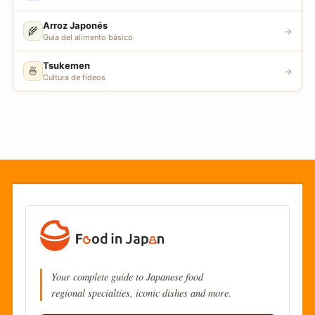
Arroz Japonés
🌾
→
Guía del alimento básico
Tsukemen
🍜
→
Cultura de fideos
Your complete guide to Japanese food
regional specialties, iconic dishes and more.