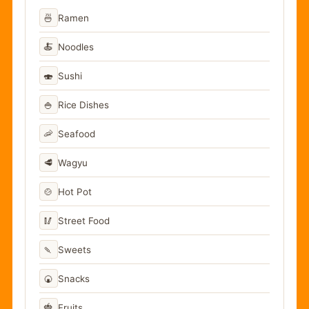
🍜
Ramen
🍝
Noodles
🍣
Sushi
🍚
Rice Dishes
🦐
Seafood
🥩
Wagyu
🍲
Hot Pot
🥢
Street Food
🍡
Sweets
🍘
Snacks
🍓
Fruits