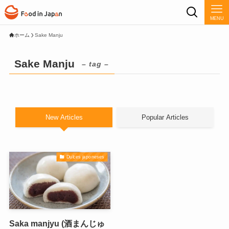
MENU
ホーム
Sake Manju
Sake Manju
– tag –
New Articles
Popular Articles
Dulces japoneses
Saka manjyu (酒まんじゅ