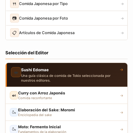
🍴
Comida Japonesa por Tipo
→
📷
Comida Japonesa por Foto
→
📋
Artículos de Comida Japonesa
→
Selección del Editor
→
Sushi Edomae
🍣
Una guía clásica de comida de Tokio seleccionada por
nuestros editores.
Curry con Arroz Japonés
🍛
→
Comida reconfortante
Elaboración del Sake: Moromi
🍶
→
Enciclopedia del sake
Moto: Fermento Inicial
🍶
→
Fundamentos de la elaboración