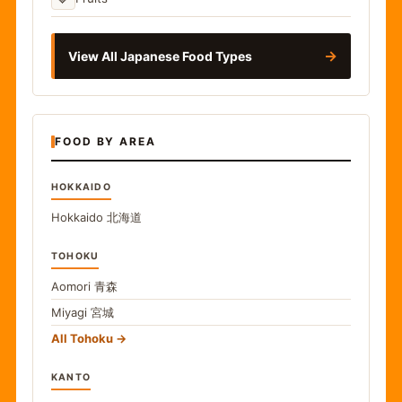
→
View All Japanese Food Types
FOOD BY AREA
HOKKAIDO
Hokkaido
北海道
TOHOKU
Aomori
青森
Miyagi
宮城
All Tohoku
KANTO