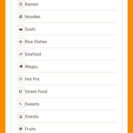
🍜
Ramen
🍝
Noodles
🍣
Sushi
🍚
Rice Dishes
🦐
Seafood
🥩
Wagyu
🍲
Hot Pot
🥢
Street Food
🍡
Sweets
🍘
Snacks
🍓
Fruits