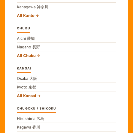
Kanagawa
神奈川
All Kanto
CHUBU
Aichi
愛知
Nagano
長野
All Chubu
KANSAI
Osaka
大阪
Kyoto
京都
All Kansai
CHUGOKU / SHIKOKU
Hiroshima
広島
Kagawa
香川