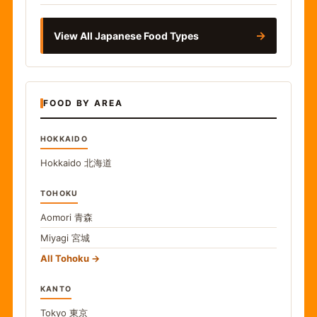
→
View All Japanese Food Types
FOOD BY AREA
HOKKAIDO
Hokkaido
北海道
TOHOKU
Aomori
青森
Miyagi
宮城
All Tohoku
KANTO
Tokyo
東京