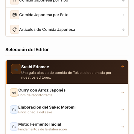
🍴
→
📷
Comida Japonesa por Foto
→
📋
Artículos de Comida Japonesa
→
Selección del Editor
→
Sushi Edomae
🍣
Una guía clásica de comida de Tokio seleccionada por
nuestros editores.
Curry con Arroz Japonés
🍛
→
Comida reconfortante
Elaboración del Sake: Moromi
🍶
→
Enciclopedia del sake
Moto: Fermento Inicial
🍶
→
Fundamentos de la elaboración