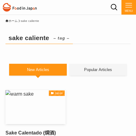
MENU
ホーム
sake caliente
sake caliente
– tag –
New Articles
Popular Articles
Japón
Sake Calentado (燗酒)