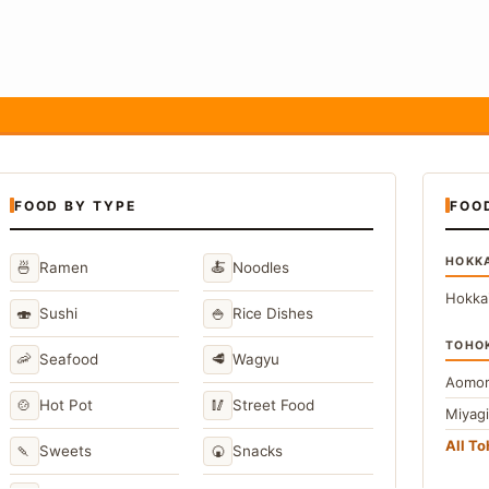
FOOD BY TYPE
FOO
HOKK
🍜
🍝
Ramen
Noodles
Hokka
🍣
🍚
Sushi
Rice Dishes
TOHO
🦐
🥩
Seafood
Wagyu
Aomor
🍲
🥢
Hot Pot
Street Food
Miyag
All T
🍡
🍘
Sweets
Snacks