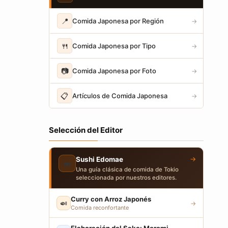
📍
Comida Japonesa por Región
→
🍴
Comida Japonesa por Tipo
→
📷
Comida Japonesa por Foto
→
📋
Artículos de Comida Japonesa
→
Selección del Editor
→
Sushi Edomae
🍣
Una guía clásica de comida de Tokio
seleccionada por nuestros editores.
Curry con Arroz Japonés
🍛
→
Comida reconfortante