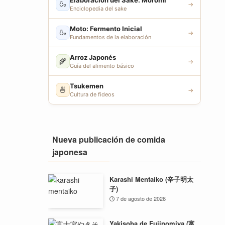
Elaboración del Sake: Moromi
🍶
→
Enciclopedia del sake
Moto: Fermento Inicial
🍶
→
Fundamentos de la elaboración
Arroz Japonés
🌾
→
Guía del alimento básico
Tsukemen
🍜
→
Cultura de fideos
Nueva publicación de comida
japonesa
Karashi Mentaiko (辛子明太
子)
7 de agosto de 2026
Yakisoba de Fujinomiya (富