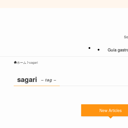
So
Guía gastr
ホーム
sagari
sagari
– tag –
New Articles