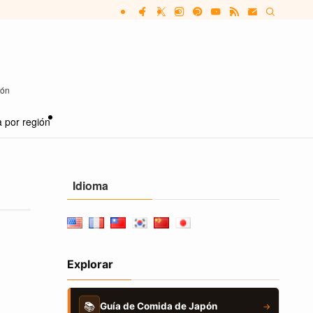
pón
 por región
Idioma
Explorar
📚
Guía de Comida de Japón
→