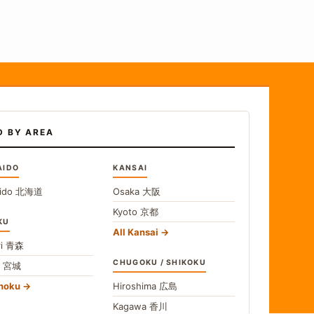
D BY AREA
AIDO
KANSAI
ido
北海道
Osaka
大阪
Kyoto
京都
KU
All Kansai
i
青森
CHUGOKU / SHIKOKU
i
宮城
ohoku
Hiroshima
広島
Kagawa
香川