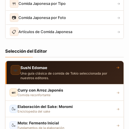
🍴
Comida Japonesa por Tipo
→
📷
Comida Japonesa por Foto
→
📋
Artículos de Comida Japonesa
→
Selección del Editor
→
Sushi Edomae
🍣
Una guía clásica de comida de Tokio seleccionada por
nuestros editores.
Curry con Arroz Japonés
🍛
→
Comida reconfortante
Elaboración del Sake: Moromi
🍶
→
Enciclopedia del sake
Moto: Fermento Inicial
🍶
→
Fundamentos de la elaboración