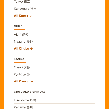
Tokyo
東京
Kanagawa
神奈川
All Kanto
CHUBU
Aichi
愛知
Nagano
長野
All Chubu
KANSAI
Osaka
大阪
Kyoto
京都
All Kansai
CHUGOKU / SHIKOKU
Hiroshima
広島
Kagawa
香川