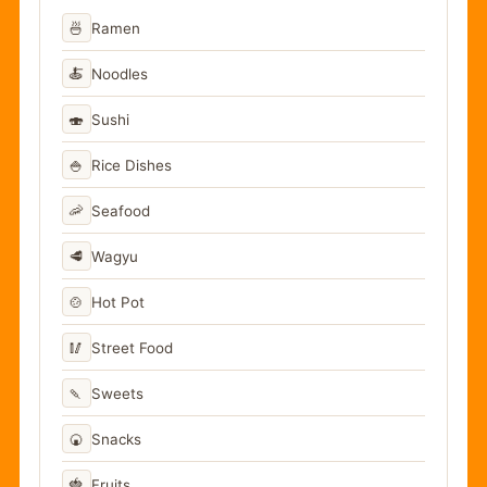
🍜
Ramen
🍝
Noodles
🍣
Sushi
🍚
Rice Dishes
🦐
Seafood
🥩
Wagyu
🍲
Hot Pot
🥢
Street Food
🍡
Sweets
🍘
Snacks
🍓
Fruits