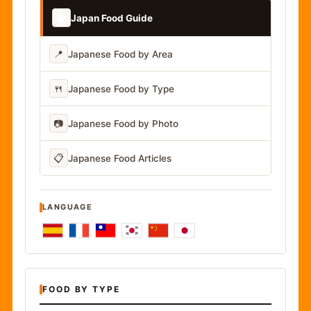
📚
Japan Food Guide
📍
Japanese Food by Area
🍴
Japanese Food by Type
📷
Japanese Food by Photo
📋
Japanese Food Articles
LANGUAGE
FOOD BY TYPE