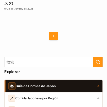
スタ)
15 de January de 2025
1
Explorar
📚
Guía de Comida de Japón
→
📍
Comida Japonesa por Región
→