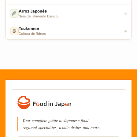
Arroz Japonés
🌾
→
Guía del alimento básico
Tsukemen
🍜
→
Cultura de fideos
Your complete guide to Japanese food
regional specialties, iconic dishes and more.