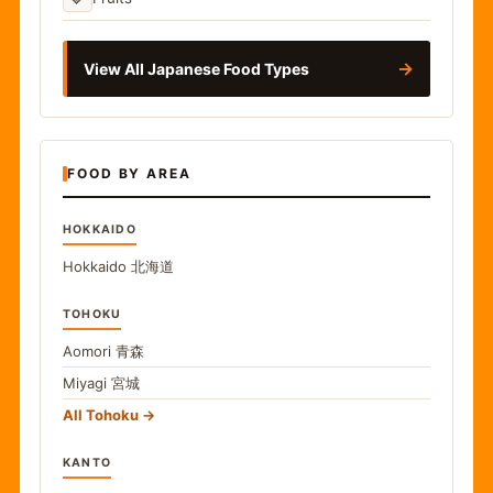
→
View All Japanese Food Types
FOOD BY AREA
HOKKAIDO
Hokkaido
北海道
TOHOKU
Aomori
青森
Miyagi
宮城
All Tohoku
KANTO