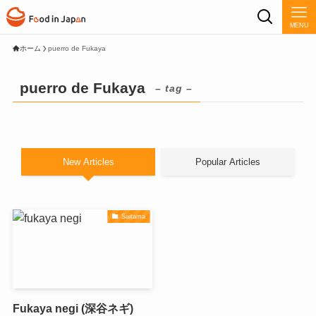
MENU
ホーム
puerro de Fukaya
puerro de Fukaya
– tag –
New Articles
Popular Articles
Saitama
Fukaya negi (深谷ネギ)