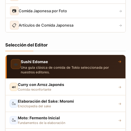
📷
Comida Japonesa por Foto
→
📋
Artículos de Comida Japonesa
→
Selección del Editor
→
Sushi Edomae
🍣
Una guía clásica de comida de Tokio seleccionada por
nuestros editores.
Curry con Arroz Japonés
🍛
→
Comida reconfortante
Elaboración del Sake: Moromi
🍶
→
Enciclopedia del sake
Moto: Fermento Inicial
🍶
→
Fundamentos de la elaboración