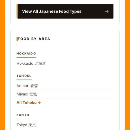
→
View All Japanese Food Types
FOOD BY AREA
HOKKAIDO
Hokkaido
北海道
TOHOKU
Aomori
青森
Miyagi
宮城
All Tohoku
KANTO
Tokyo
東京