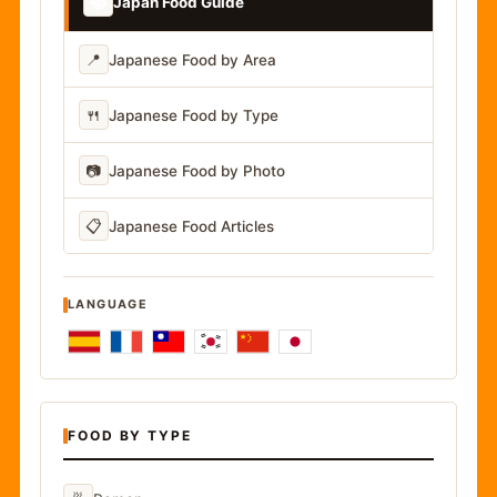
📚
Japan Food Guide
📍
Japanese Food by Area
🍴
Japanese Food by Type
📷
Japanese Food by Photo
📋
Japanese Food Articles
LANGUAGE
FOOD BY TYPE