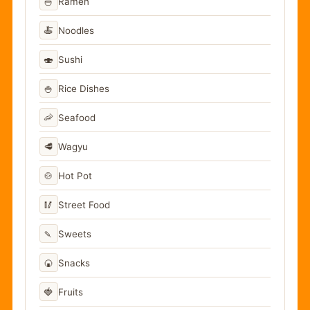
🍜
Ramen
🍝
Noodles
🍣
Sushi
🍚
Rice Dishes
🦐
Seafood
🥩
Wagyu
🍲
Hot Pot
🥢
Street Food
🍡
Sweets
🍘
Snacks
🍓
Fruits