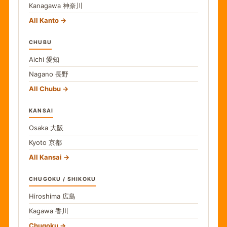
Kanagawa
神奈川
All Kanto
CHUBU
Aichi
愛知
Nagano
長野
All Chubu
KANSAI
Osaka
大阪
Kyoto
京都
All Kansai
CHUGOKU / SHIKOKU
Hiroshima
広島
Kagawa
香川
Chugoku