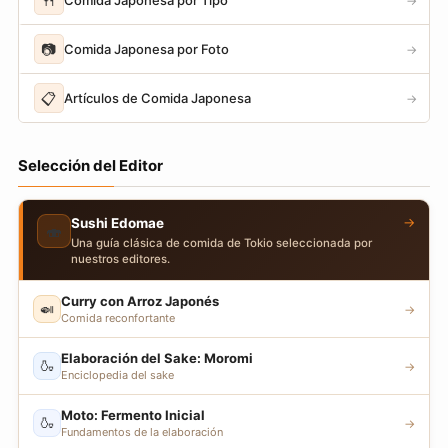
🍴
→
📷
Comida Japonesa por Foto
→
📋
Artículos de Comida Japonesa
→
Selección del Editor
→
Sushi Edomae
🍣
Una guía clásica de comida de Tokio seleccionada por
nuestros editores.
Curry con Arroz Japonés
🍛
→
Comida reconfortante
Elaboración del Sake: Moromi
🍶
→
Enciclopedia del sake
Moto: Fermento Inicial
🍶
→
Fundamentos de la elaboración