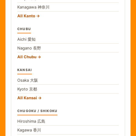
Kanagawa
神奈川
All Kanto
CHUBU
Aichi
愛知
Nagano
長野
All Chubu
KANSAI
Osaka
大阪
Kyoto
京都
All Kansai
CHUGOKU / SHIKOKU
Hiroshima
広島
Kagawa
香川