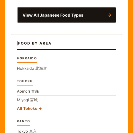
→
View All Japanese Food Types
FOOD BY AREA
HOKKAIDO
Hokkaido
北海道
TOHOKU
Aomori
青森
Miyagi
宮城
All Tohoku
KANTO
Tokyo
東京