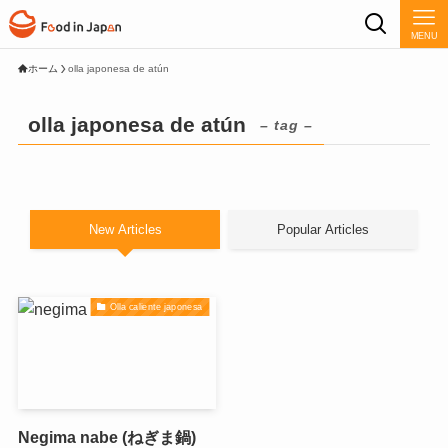
MENU
ホーム
olla japonesa de atún
olla japonesa de atún
– tag –
New Articles
Popular Articles
Olla caliente japonesa
Negima nabe (ねぎま鍋)