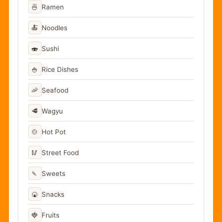
🍜
Ramen
🍝
Noodles
🍣
Sushi
🍚
Rice Dishes
🦐
Seafood
🥩
Wagyu
🍲
Hot Pot
🥢
Street Food
🍡
Sweets
🍘
Snacks
🍓
Fruits