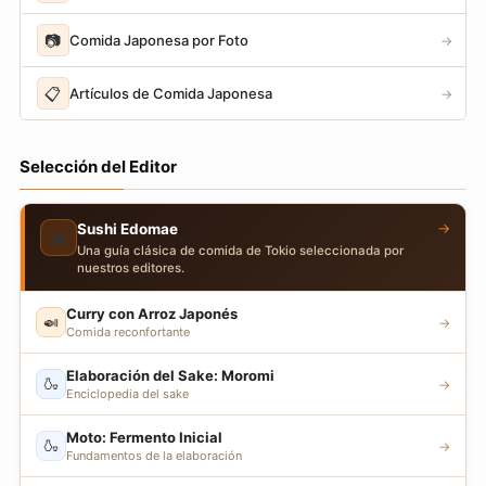
📷
Comida Japonesa por Foto
→
📋
Artículos de Comida Japonesa
→
Selección del Editor
→
Sushi Edomae
🍣
Una guía clásica de comida de Tokio seleccionada por
nuestros editores.
Curry con Arroz Japonés
🍛
→
Comida reconfortante
Elaboración del Sake: Moromi
🍶
→
Enciclopedia del sake
Moto: Fermento Inicial
🍶
→
Fundamentos de la elaboración