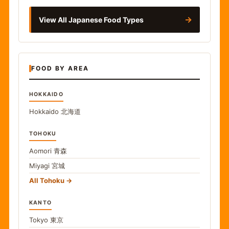
→
View All Japanese Food Types
FOOD BY AREA
HOKKAIDO
Hokkaido
北海道
TOHOKU
Aomori
青森
Miyagi
宮城
All Tohoku
KANTO
Tokyo
東京