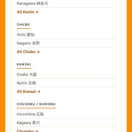
Kanagawa
神奈川
All Kanto
CHUBU
Aichi
愛知
Nagano
長野
All Chubu
KANSAI
Osaka
大阪
Kyoto
京都
All Kansai
CHUGOKU / SHIKOKU
Hiroshima
広島
Kagawa
香川
Chugoku