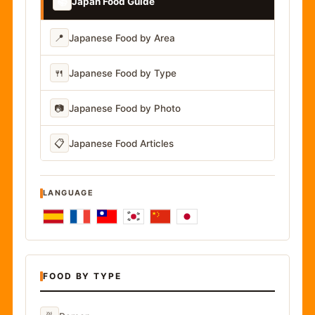
📚
Japan Food Guide
📍
Japanese Food by Area
🍴
Japanese Food by Type
📷
Japanese Food by Photo
📋
Japanese Food Articles
LANGUAGE
FOOD BY TYPE