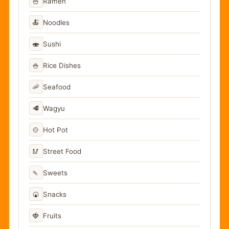
🍜
Ramen
🍝
Noodles
🍣
Sushi
🍚
Rice Dishes
🦐
Seafood
🥩
Wagyu
🍲
Hot Pot
🥢
Street Food
🍡
Sweets
🍘
Snacks
🍓
Fruits