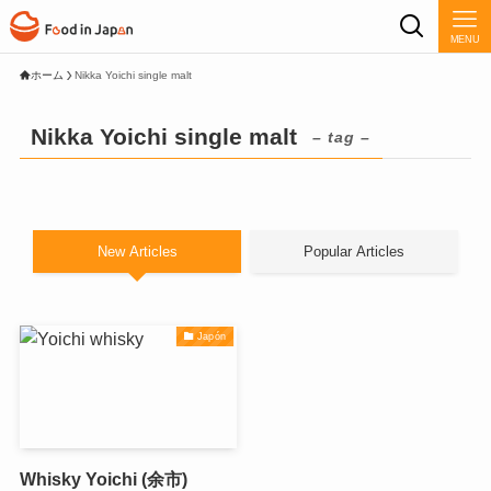
MENU
ホーム
Nikka Yoichi single malt
Nikka Yoichi single malt
– tag –
New Articles
Popular Articles
Japón
Whisky Yoichi (余市)