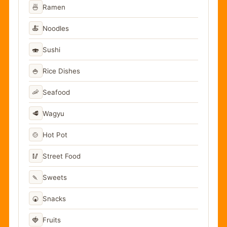
🍜
Ramen
🍝
Noodles
🍣
Sushi
🍚
Rice Dishes
🦐
Seafood
🥩
Wagyu
🍲
Hot Pot
🥢
Street Food
🍡
Sweets
🍘
Snacks
🍓
Fruits