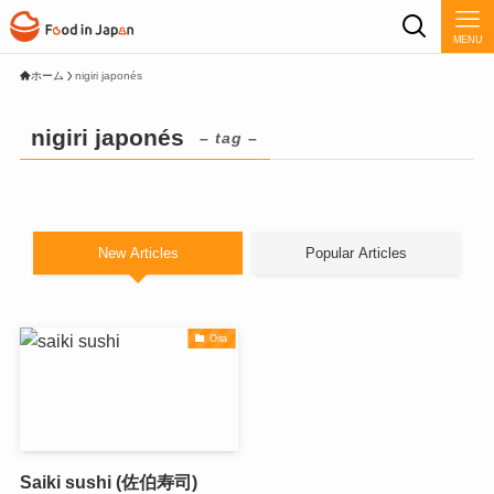
MENU
ホーム
nigiri japonés
nigiri japonés
– tag –
New Articles
Popular Articles
Oita
Saiki sushi (佐伯寿司)