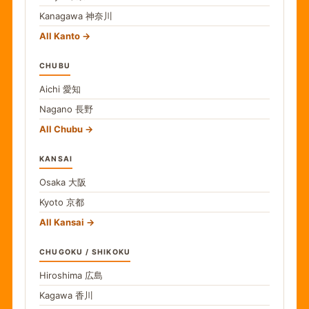
Kanagawa
神奈川
All Kanto
CHUBU
Aichi
愛知
Nagano
長野
All Chubu
KANSAI
Osaka
大阪
Kyoto
京都
All Kansai
CHUGOKU / SHIKOKU
Hiroshima
広島
Kagawa
香川