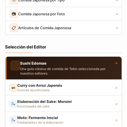
🍴
→
📷
Comida Japonesa por Foto
→
📋
Artículos de Comida Japonesa
→
Selección del Editor
→
Sushi Edomae
🍣
Una guía clásica de comida de Tokio seleccionada por
nuestros editores.
Curry con Arroz Japonés
🍛
→
Comida reconfortante
Elaboración del Sake: Moromi
🍶
→
Enciclopedia del sake
Moto: Fermento Inicial
🍶
→
Fundamentos de la elaboración