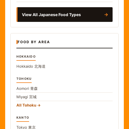
→
View All Japanese Food Types
FOOD BY AREA
HOKKAIDO
Hokkaido
北海道
TOHOKU
Aomori
青森
Miyagi
宮城
All Tohoku
KANTO
Tokyo
東京