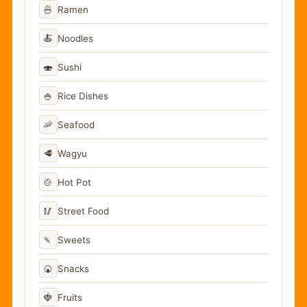
🍜
Ramen
🍝
Noodles
🍣
Sushi
🍚
Rice Dishes
🦐
Seafood
🥩
Wagyu
🍲
Hot Pot
🥢
Street Food
🍡
Sweets
🍘
Snacks
🍓
Fruits