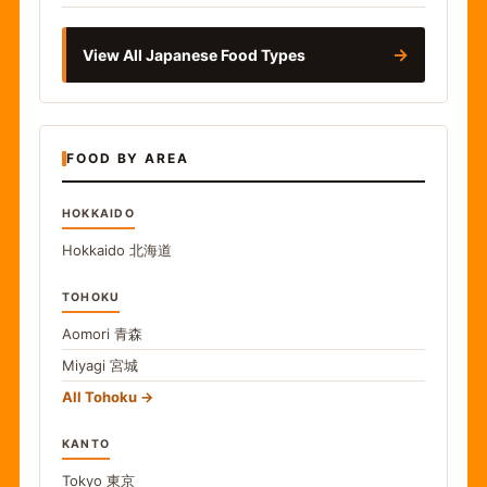
→
View All Japanese Food Types
FOOD BY AREA
HOKKAIDO
Hokkaido
北海道
TOHOKU
Aomori
青森
Miyagi
宮城
All Tohoku
KANTO
Tokyo
東京