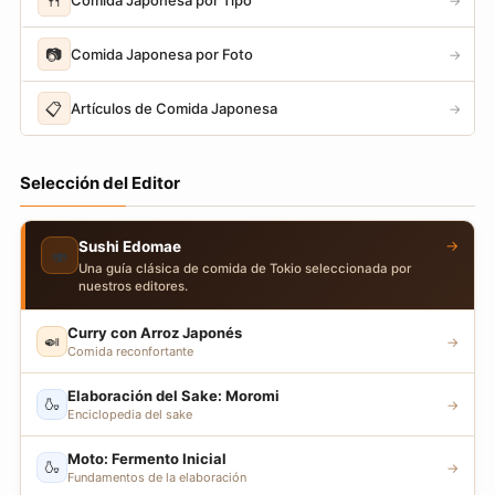
🍴
→
📷
Comida Japonesa por Foto
→
📋
Artículos de Comida Japonesa
→
Selección del Editor
→
Sushi Edomae
🍣
Una guía clásica de comida de Tokio seleccionada por
nuestros editores.
Curry con Arroz Japonés
🍛
→
Comida reconfortante
Elaboración del Sake: Moromi
🍶
→
Enciclopedia del sake
Moto: Fermento Inicial
🍶
→
Fundamentos de la elaboración