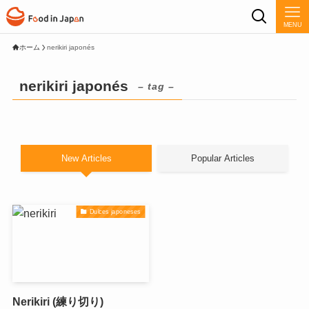
MENU
ホーム
nerikiri japonés
nerikiri japonés
– tag –
New Articles
Popular Articles
Dulces japoneses
Nerikiri (練り切り)