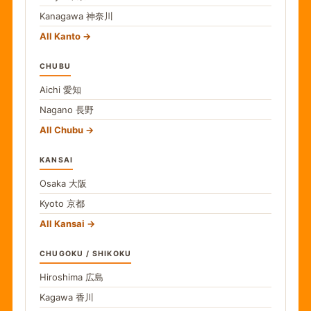
Kanagawa
神奈川
All Kanto
CHUBU
Aichi
愛知
Nagano
長野
All Chubu
KANSAI
Osaka
大阪
Kyoto
京都
All Kansai
CHUGOKU / SHIKOKU
Hiroshima
広島
Kagawa
香川