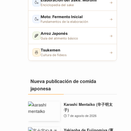
Elaboración del Sake: Moromi
🍶
→
Enciclopedia del sake
Moto: Fermento Inicial
🍶
→
Fundamentos de la elaboración
Arroz Japonés
🌾
→
Guía del alimento básico
Tsukemen
🍜
→
Cultura de fideos
Nueva publicación de comida
japonesa
Karashi Mentaiko (辛子明太
子)
7 de agosto de 2026
Yakisoba de Fujinomiya (富