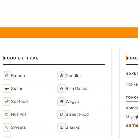
FOOD BY TYPE
FOO
HOKK
🍜
🍝
Ramen
Noodles
Hokka
🍣
🍚
Sushi
Rice Dishes
TOHO
🦐
🥩
Seafood
Wagyu
Aomor
🍲
🥢
Hot Pot
Street Food
Miyag
All T
🍡
🍘
Sweets
Snacks