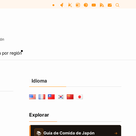
pón
 por región
Idioma
Explorar
📚
Guía de Comida de Japón
→