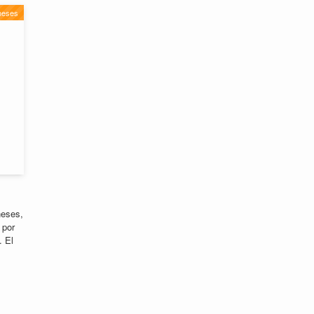
neses
neses,
 por
. El