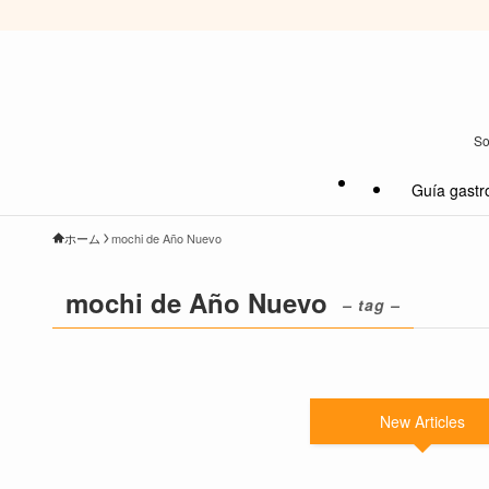
So
Guía gastr
ホーム
mochi de Año Nuevo
mochi de Año Nuevo
– tag –
New Articles