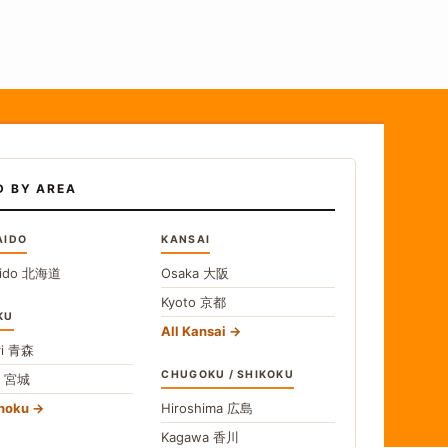
D BY AREA
AIDO
KANSAI
ido
北海道
Osaka
大阪
Kyoto
京都
KU
All Kansai
i
青森
CHUGOKU / SHIKOKU
i
宮城
ohoku
Hiroshima
広島
Kagawa
香川