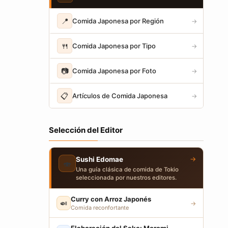
📍
Comida Japonesa por Región
→
🍴
Comida Japonesa por Tipo
→
📷
Comida Japonesa por Foto
→
📋
Artículos de Comida Japonesa
→
Selección del Editor
→
Sushi Edomae
🍣
Una guía clásica de comida de Tokio
seleccionada por nuestros editores.
Curry con Arroz Japonés
🍛
→
Comida reconfortante