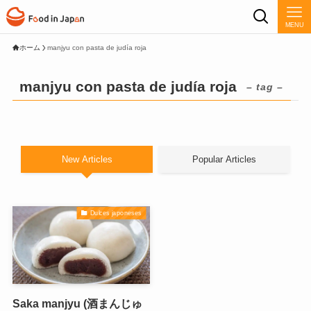
MENU
ホーム
manjyu con pasta de judía roja
manjyu con pasta de judía roja
– tag –
New Articles
Popular Articles
Dulces japoneses
Saka manjyu (酒まんじゅ