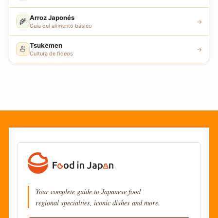
Arroz Japonés
🌾
→
Guía del alimento básico
Tsukemen
🍜
→
Cultura de fideos
Your complete guide to Japanese food
regional specialties, iconic dishes and more.