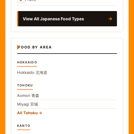
→
View All Japanese Food Types
FOOD BY AREA
HOKKAIDO
Hokkaido
北海道
TOHOKU
Aomori
青森
Miyagi
宮城
All Tohoku
KANTO