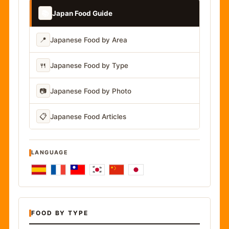
📚
Japan Food Guide
📍
Japanese Food by Area
🍴
Japanese Food by Type
📷
Japanese Food by Photo
📋
Japanese Food Articles
LANGUAGE
FOOD BY TYPE