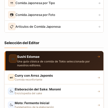
🍴
Comida Japonesa por Tipo
→
📷
Comida Japonesa por Foto
→
📋
Artículos de Comida Japonesa
→
Selección del Editor
→
Sushi Edomae
🍣
Una guía clásica de comida de Tokio seleccionada por
nuestros editores.
Curry con Arroz Japonés
🍛
→
Comida reconfortante
Elaboración del Sake: Moromi
🍶
→
Enciclopedia del sake
Moto: Fermento Inicial
🍶
→
Fundamentos de la elaboración