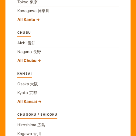
Tokyo
東京
Kanagawa
神奈川
All Kanto
CHUBU
Aichi
愛知
Nagano
長野
All Chubu
KANSAI
Osaka
大阪
Kyoto
京都
All Kansai
CHUGOKU / SHIKOKU
Hiroshima
広島
Kagawa
香川