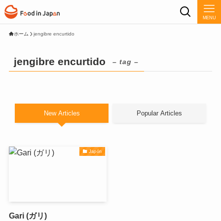
MENU
ホーム
jengibre encurtido
jengibre encurtido
– tag –
New Articles
Popular Articles
Japón
Gari (ガリ)