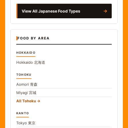
→
View All Japanese Food Types
FOOD BY AREA
HOKKAIDO
Hokkaido
北海道
TOHOKU
Aomori
青森
Miyagi
宮城
All Tohoku
KANTO
Tokyo
東京