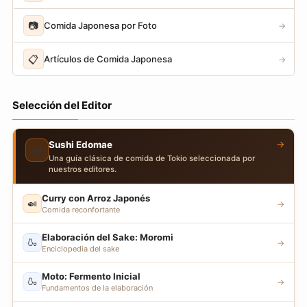
📷
Comida Japonesa por Foto
→
📋
Artículos de Comida Japonesa
→
Selección del Editor
→
Sushi Edomae
🍣
Una guía clásica de comida de Tokio seleccionada por
nuestros editores.
Curry con Arroz Japonés
🍛
→
Comida reconfortante
Elaboración del Sake: Moromi
🍶
→
Enciclopedia del sake
Moto: Fermento Inicial
🍶
→
Fundamentos de la elaboración