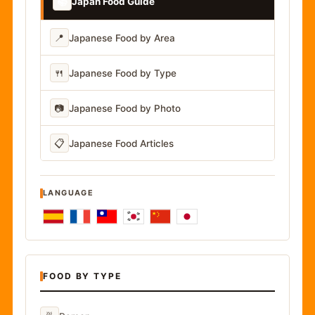
📚
Japan Food Guide
📍
Japanese Food by Area
🍴
Japanese Food by Type
📷
Japanese Food by Photo
📋
Japanese Food Articles
LANGUAGE
FOOD BY TYPE