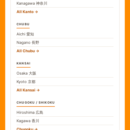
Kanagawa
神奈川
All Kanto
CHUBU
Aichi
愛知
Nagano
長野
All Chubu
KANSAI
Osaka
大阪
Kyoto
京都
All Kansai
CHUGOKU / SHIKOKU
Hiroshima
広島
Kagawa
香川
Chugoku