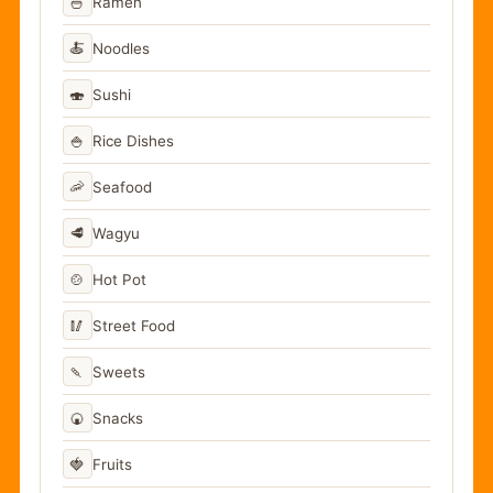
🍜
Ramen
🍝
Noodles
🍣
Sushi
🍚
Rice Dishes
🦐
Seafood
🥩
Wagyu
🍲
Hot Pot
🥢
Street Food
🍡
Sweets
🍘
Snacks
🍓
Fruits