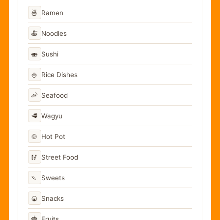
🍜
Ramen
🍝
Noodles
🍣
Sushi
🍚
Rice Dishes
🦐
Seafood
🥩
Wagyu
🍲
Hot Pot
🥢
Street Food
🍡
Sweets
🍘
Snacks
🍓
Fruits