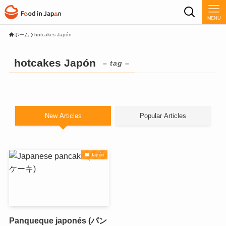
MENU
ホーム
hotcakes Japón
hotcakes Japón
– tag –
New Articles
Popular Articles
Japón
Panqueque japonés (パン