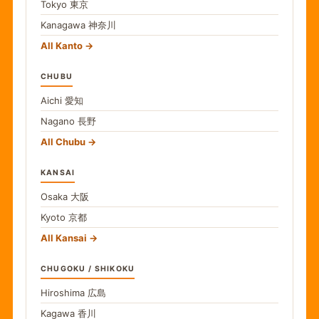
Tokyo
東京
Kanagawa
神奈川
All Kanto
CHUBU
Aichi
愛知
Nagano
長野
All Chubu
KANSAI
Osaka
大阪
Kyoto
京都
All Kansai
CHUGOKU / SHIKOKU
Hiroshima
広島
Kagawa
香川