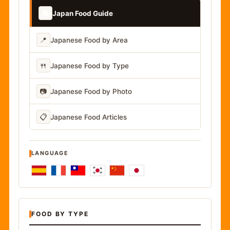
📚
Japan Food Guide
📍
Japanese Food by Area
🍴
Japanese Food by Type
📷
Japanese Food by Photo
📋
Japanese Food Articles
LANGUAGE
FOOD BY TYPE