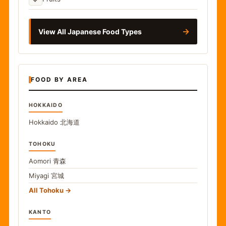
→
View All Japanese Food Types
FOOD BY AREA
HOKKAIDO
Hokkaido
北海道
TOHOKU
Aomori
青森
Miyagi
宮城
All Tohoku
KANTO