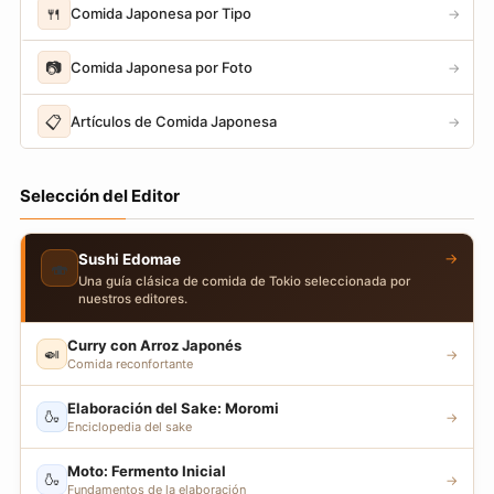
🍴
Comida Japonesa por Tipo
→
📷
Comida Japonesa por Foto
→
📋
Artículos de Comida Japonesa
→
Selección del Editor
→
Sushi Edomae
🍣
Una guía clásica de comida de Tokio seleccionada por
nuestros editores.
Curry con Arroz Japonés
🍛
→
Comida reconfortante
Elaboración del Sake: Moromi
🍶
→
Enciclopedia del sake
Moto: Fermento Inicial
🍶
→
Fundamentos de la elaboración