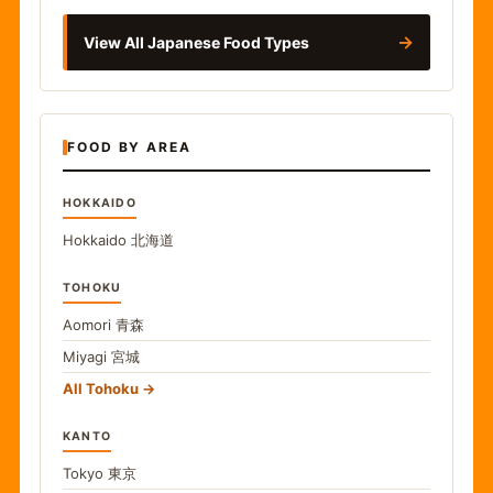
→
View All Japanese Food Types
FOOD BY AREA
HOKKAIDO
Hokkaido
北海道
TOHOKU
Aomori
青森
Miyagi
宮城
All Tohoku
KANTO
Tokyo
東京