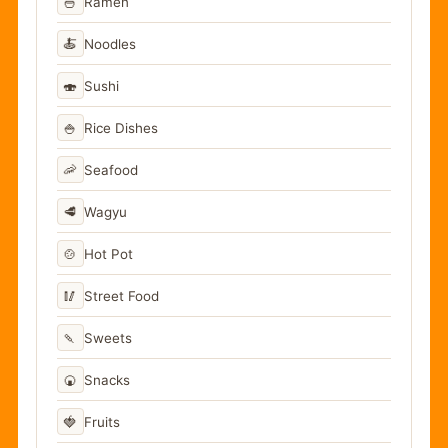
🍜
Ramen
🍝
Noodles
🍣
Sushi
🍚
Rice Dishes
🦐
Seafood
🥩
Wagyu
🍲
Hot Pot
🥢
Street Food
🍡
Sweets
🍘
Snacks
🍓
Fruits