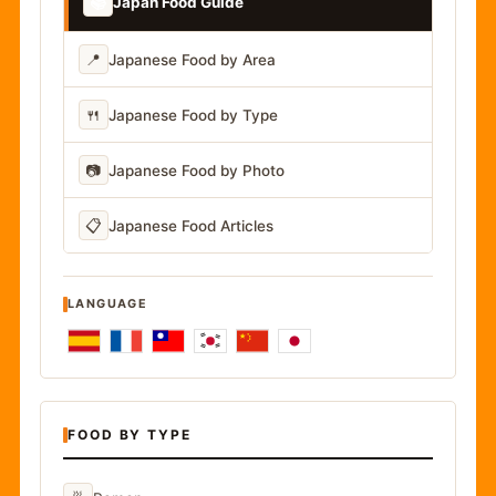
📚
Japan Food Guide
📍
Japanese Food by Area
🍴
Japanese Food by Type
📷
Japanese Food by Photo
📋
Japanese Food Articles
LANGUAGE
FOOD BY TYPE