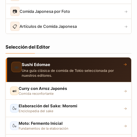
📷
Comida Japonesa por Foto
→
📋
Artículos de Comida Japonesa
→
Selección del Editor
→
Sushi Edomae
🍣
Una guía clásica de comida de Tokio seleccionada por
nuestros editores.
Curry con Arroz Japonés
🍛
→
Comida reconfortante
Elaboración del Sake: Moromi
🍶
→
Enciclopedia del sake
Moto: Fermento Inicial
🍶
→
Fundamentos de la elaboración