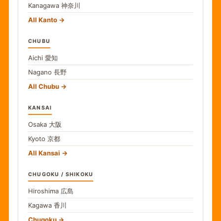
Kanagawa
神奈川
All Kanto
CHUBU
Aichi
愛知
Nagano
長野
All Chubu
KANSAI
Osaka
大阪
Kyoto
京都
All Kansai
CHUGOKU / SHIKOKU
Hiroshima
広島
Kagawa
香川
Chugoku