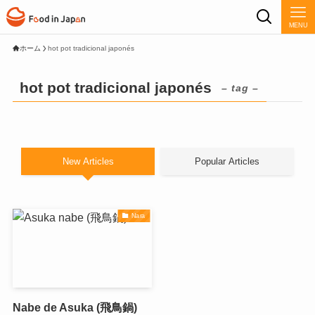
MENU
ホーム
hot pot tradicional japonés
hot pot tradicional japonés
– tag –
New Articles
Popular Articles
Nara
Nabe de Asuka (飛鳥鍋)