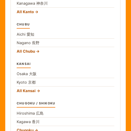
Kanagawa
神奈川
All Kanto
CHUBU
Aichi
愛知
Nagano
長野
All Chubu
KANSAI
Osaka
大阪
Kyoto
京都
All Kansai
CHUGOKU / SHIKOKU
Hiroshima
広島
Kagawa
香川
Chugoku