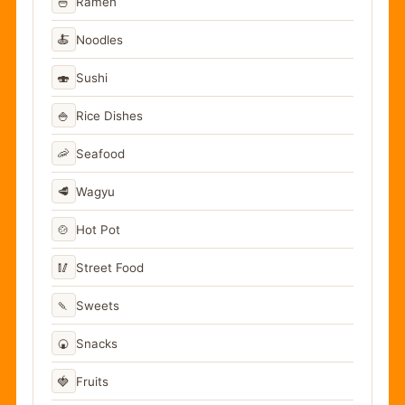
🍜
Ramen
🍝
Noodles
🍣
Sushi
🍚
Rice Dishes
🦐
Seafood
🥩
Wagyu
🍲
Hot Pot
🥢
Street Food
🍡
Sweets
🍘
Snacks
🍓
Fruits