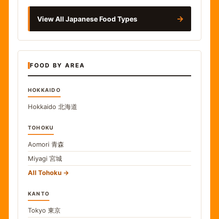
→
View All Japanese Food Types
FOOD BY AREA
HOKKAIDO
Hokkaido
北海道
TOHOKU
Aomori
青森
Miyagi
宮城
All Tohoku
KANTO
Tokyo
東京