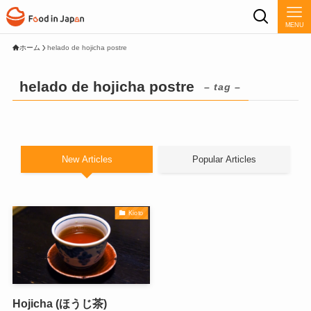
MENU
ホーム
helado de hojicha postre
helado de hojicha postre
– tag –
New Articles
Popular Articles
Kioto
Hojicha (ほうじ茶)