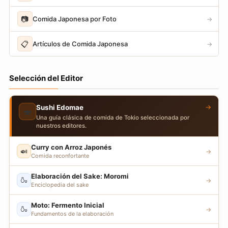
📷
Comida Japonesa por Foto
→
📋
Artículos de Comida Japonesa
→
Selección del Editor
→
Sushi Edomae
🍣
Una guía clásica de comida de Tokio seleccionada por
nuestros editores.
Curry con Arroz Japonés
🍛
→
Comida reconfortante
Elaboración del Sake: Moromi
🍶
→
Enciclopedia del sake
Moto: Fermento Inicial
🍶
→
Fundamentos de la elaboración