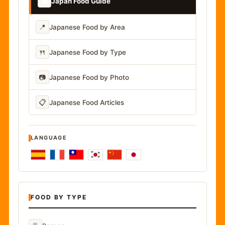
📚
Japan Food Guide
📍
Japanese Food by Area
🍴
Japanese Food by Type
📷
Japanese Food by Photo
📋
Japanese Food Articles
LANGUAGE
FOOD BY TYPE