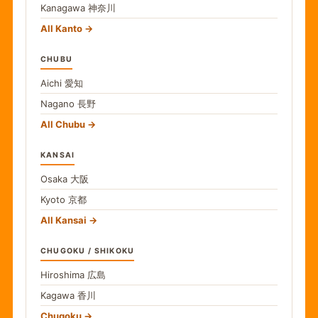
Kanagawa
神奈川
All Kanto
CHUBU
Aichi
愛知
Nagano
長野
All Chubu
KANSAI
Osaka
大阪
Kyoto
京都
All Kansai
CHUGOKU / SHIKOKU
Hiroshima
広島
Kagawa
香川
Chugoku