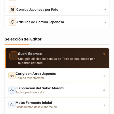
📷
Comida Japonesa por Foto
→
📋
Artículos de Comida Japonesa
→
Selección del Editor
→
Sushi Edomae
🍣
Una guía clásica de comida de Tokio seleccionada por
nuestros editores.
Curry con Arroz Japonés
🍛
→
Comida reconfortante
Elaboración del Sake: Moromi
🍶
→
Enciclopedia del sake
Moto: Fermento Inicial
🍶
→
Fundamentos de la elaboración