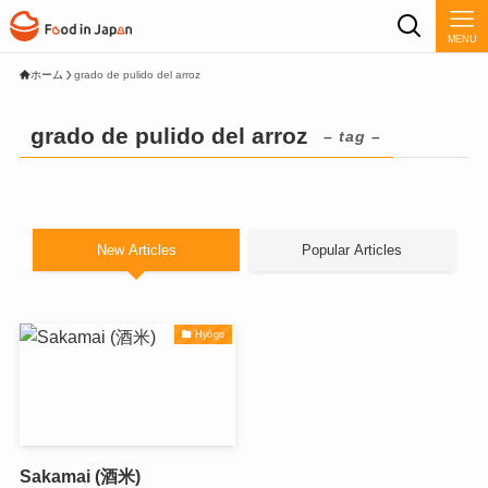
MENU
ホーム
grado de pulido del arroz
grado de pulido del arroz
– tag –
New Articles
Popular Articles
Hyōgo
Sakamai (酒米)