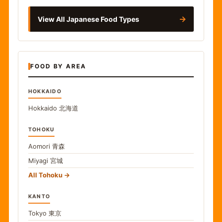
→
View All Japanese Food Types
FOOD BY AREA
HOKKAIDO
Hokkaido
北海道
TOHOKU
Aomori
青森
Miyagi
宮城
All Tohoku
KANTO
Tokyo
東京