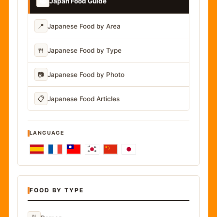
📚
Japan Food Guide
📍
Japanese Food by Area
🍴
Japanese Food by Type
📷
Japanese Food by Photo
📋
Japanese Food Articles
LANGUAGE
FOOD BY TYPE