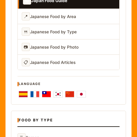
📚
Japan Food Guide
📍
Japanese Food by Area
🍴
Japanese Food by Type
📷
Japanese Food by Photo
📋
Japanese Food Articles
LANGUAGE
FOOD BY TYPE