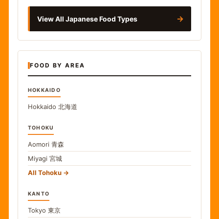
→
View All Japanese Food Types
FOOD BY AREA
HOKKAIDO
Hokkaido
北海道
TOHOKU
Aomori
青森
Miyagi
宮城
All Tohoku
KANTO
Tokyo
東京