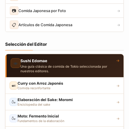
📷
Comida Japonesa por Foto
→
📋
Artículos de Comida Japonesa
→
Selección del Editor
→
Sushi Edomae
🍣
Una guía clásica de comida de Tokio seleccionada por
nuestros editores.
Curry con Arroz Japonés
🍛
→
Comida reconfortante
Elaboración del Sake: Moromi
🍶
→
Enciclopedia del sake
Moto: Fermento Inicial
🍶
→
Fundamentos de la elaboración