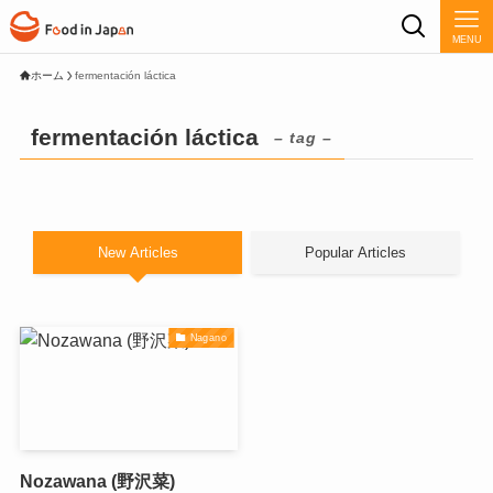
MENU
ホーム
fermentación láctica
fermentación láctica
– tag –
New Articles
Popular Articles
Nagano
Nozawana (野沢菜)