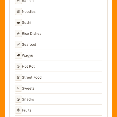
🍜
Ramen
🍝
Noodles
🍣
Sushi
🍚
Rice Dishes
🦐
Seafood
🥩
Wagyu
🍲
Hot Pot
🥢
Street Food
🍡
Sweets
🍘
Snacks
🍓
Fruits