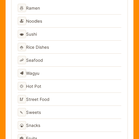
🍜
Ramen
🍝
Noodles
🍣
Sushi
🍚
Rice Dishes
🦐
Seafood
🥩
Wagyu
🍲
Hot Pot
🥢
Street Food
🍡
Sweets
🍘
Snacks
🍓
Fruits