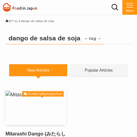
MENU
ホーム
dango de salsa de soja
dango de salsa de soja
– tag –
New Articles
Popular Articles
Comida callejera japonesa
Mitarashi Dango (みたらし