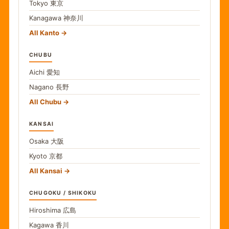
Tokyo
東京
Kanagawa
神奈川
All Kanto
CHUBU
Aichi
愛知
Nagano
長野
All Chubu
KANSAI
Osaka
大阪
Kyoto
京都
All Kansai
CHUGOKU / SHIKOKU
Hiroshima
広島
Kagawa
香川