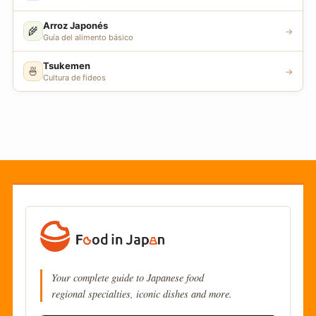
Arroz Japonés
🌾
→
Guía del alimento básico
Tsukemen
🍜
→
Cultura de fideos
Your complete guide to Japanese food
regional specialties, iconic dishes and more.