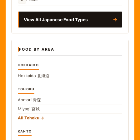
→
View All Japanese Food Types
FOOD BY AREA
HOKKAIDO
Hokkaido
北海道
TOHOKU
Aomori
青森
Miyagi
宮城
All Tohoku
KANTO