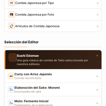
🍴
Comida Japonesa por Tipo
→
📷
Comida Japonesa por Foto
→
📋
Artículos de Comida Japonesa
→
Selección del Editor
→
Sushi Edomae
🍣
Una guía clásica de comida de Tokio seleccionada por
nuestros editores.
Curry con Arroz Japonés
🍛
→
Comida reconfortante
Elaboración del Sake: Moromi
🍶
→
Enciclopedia del sake
Moto: Fermento Inicial
🍶
→
Fundamentos de la elaboración