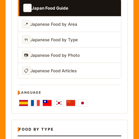
📚
Japan Food Guide
📍
Japanese Food by Area
🍴
Japanese Food by Type
📷
Japanese Food by Photo
📋
Japanese Food Articles
LANGUAGE
FOOD BY TYPE