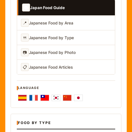
📚
Japan Food Guide
📍
Japanese Food by Area
🍴
Japanese Food by Type
📷
Japanese Food by Photo
📋
Japanese Food Articles
LANGUAGE
FOOD BY TYPE