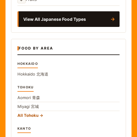
→
View All Japanese Food Types
FOOD BY AREA
HOKKAIDO
Hokkaido
北海道
TOHOKU
Aomori
青森
Miyagi
宮城
All Tohoku
KANTO