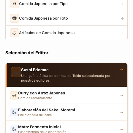
🍴
Comida Japonesa por Tipo
→
📷
Comida Japonesa por Foto
→
📋
Artículos de Comida Japonesa
→
Selección del Editor
→
Sushi Edomae
🍣
Una guía clásica de comida de Tokio seleccionada por
nuestros editores.
Curry con Arroz Japonés
🍛
→
Comida reconfortante
Elaboración del Sake: Moromi
🍶
→
Enciclopedia del sake
Moto: Fermento Inicial
🍶
→
Fundamentos de la elaboración