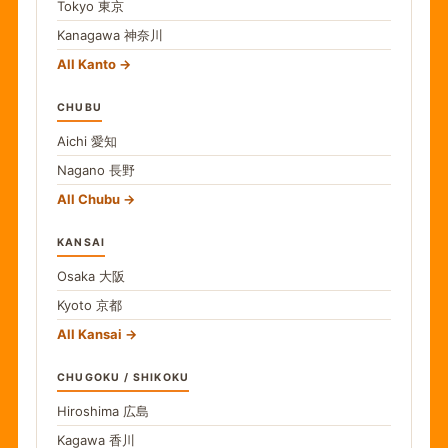
Tokyo
東京
Kanagawa
神奈川
All Kanto
CHUBU
Aichi
愛知
Nagano
長野
All Chubu
KANSAI
Osaka
大阪
Kyoto
京都
All Kansai
CHUGOKU / SHIKOKU
Hiroshima
広島
Kagawa
香川