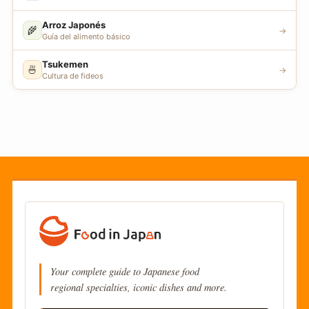
Arroz Japonés
🌾
→
Guía del alimento básico
Tsukemen
🍜
→
Cultura de fideos
Your complete guide to Japanese food
regional specialties, iconic dishes and more.