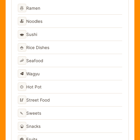
🍜
Ramen
🍝
Noodles
🍣
Sushi
🍚
Rice Dishes
🦐
Seafood
🥩
Wagyu
🍲
Hot Pot
🥢
Street Food
🍡
Sweets
🍘
Snacks
🍓
Fruits