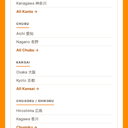
Kanagawa
神奈川
All Kanto
CHUBU
Aichi
愛知
Nagano
長野
All Chubu
KANSAI
Osaka
大阪
Kyoto
京都
All Kansai
CHUGOKU / SHIKOKU
Hiroshima
広島
Kagawa
香川
Chugoku