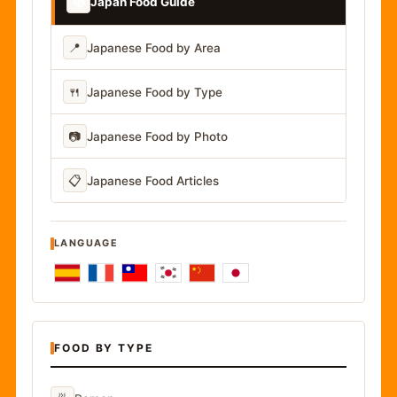
📚
Japan Food Guide
📍
Japanese Food by Area
🍴
Japanese Food by Type
📷
Japanese Food by Photo
📋
Japanese Food Articles
LANGUAGE
FOOD BY TYPE