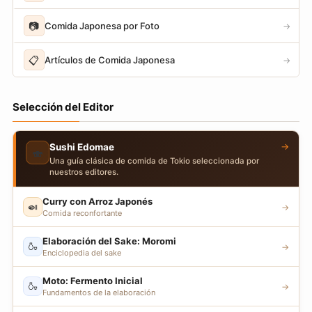
📷
Comida Japonesa por Foto
→
📋
Artículos de Comida Japonesa
→
Selección del Editor
→
Sushi Edomae
🍣
Una guía clásica de comida de Tokio seleccionada por
nuestros editores.
Curry con Arroz Japonés
🍛
→
Comida reconfortante
Elaboración del Sake: Moromi
🍶
→
Enciclopedia del sake
Moto: Fermento Inicial
🍶
→
Fundamentos de la elaboración