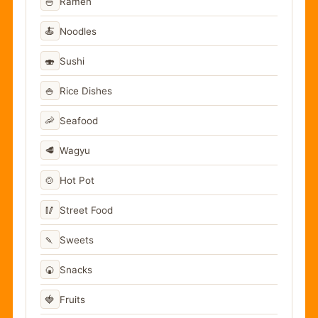
🍜
Ramen
🍝
Noodles
🍣
Sushi
🍚
Rice Dishes
🦐
Seafood
🥩
Wagyu
🍲
Hot Pot
🥢
Street Food
🍡
Sweets
🍘
Snacks
🍓
Fruits