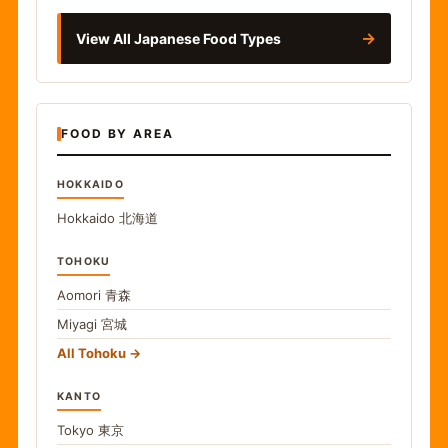
→
View All Japanese Food Types
FOOD BY AREA
HOKKAIDO
Hokkaido
北海道
TOHOKU
Aomori
青森
Miyagi
宮城
All Tohoku
KANTO
Tokyo
東京