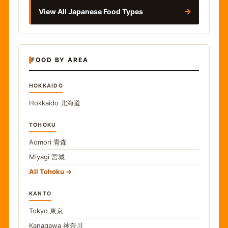
→
View All Japanese Food Types
FOOD BY AREA
HOKKAIDO
Hokkaido
北海道
TOHOKU
Aomori
青森
Miyagi
宮城
All Tohoku
KANTO
Tokyo
東京
Kanagawa
神奈川