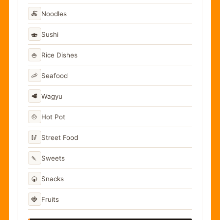
🍝
Noodles
🍣
Sushi
🍚
Rice Dishes
🦐
Seafood
🥩
Wagyu
🍲
Hot Pot
🥢
Street Food
🍡
Sweets
🍘
Snacks
🍓
Fruits