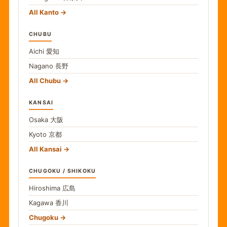
All Kanto
CHUBU
Aichi
愛知
Nagano
長野
All Chubu
KANSAI
Osaka
大阪
Kyoto
京都
All Kansai
CHUGOKU / SHIKOKU
Hiroshima
広島
Kagawa
香川
Chugoku