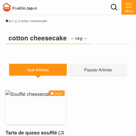
MENU
ホーム
cotton cheesecake
cotton cheesecake
– tag –
New Articles
Popular Articles
Japón
Tarta de queso soufflé (ス