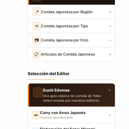
📍
Comida Japonesa por Región
→
🍴
Comida Japonesa por Tipo
→
📷
Comida Japonesa por Foto
→
📋
Artículos de Comida Japonesa
→
Selección del Editor
→
Sushi Edomae
🍣
Una guía clásica de comida de Tokio
seleccionada por nuestros editores.
Curry con Arroz Japonés
🍛
→
Comida reconfortante