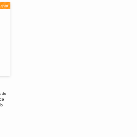
Japón
a de
oca
do