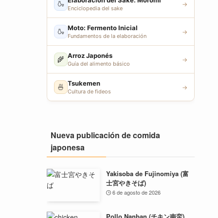
Elaboración del Sake: Moromi
🍶
→
Enciclopedia del sake
Moto: Fermento Inicial
🍶
→
Fundamentos de la elaboración
Arroz Japonés
🌾
→
Guía del alimento básico
Tsukemen
🍜
→
Cultura de fideos
Nueva publicación de comida
japonesa
Yakisoba de Fujinomiya (富
士宮やきそば)
6 de agosto de 2026
Pollo Nanban (チキン南蛮)