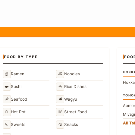
FOOD BY TYPE
FOO
HOKK
🍜
🍝
Ramen
Noodles
Hokka
🍣
🍚
Sushi
Rice Dishes
TOHO
🦐
🥩
Seafood
Wagyu
Aomor
🍲
🥢
Hot Pot
Street Food
Miyag
All T
🍡
🍘
Sweets
Snacks