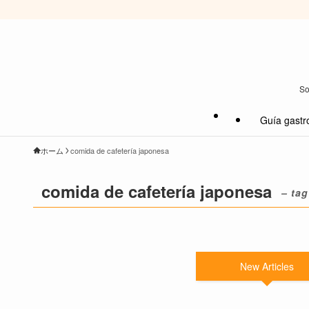
So
Guía gastr
ホーム
comida de cafetería japonesa
comida de cafetería japonesa
– tag
New Articles