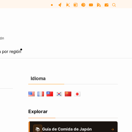
pón
 por región
Idioma
Explorar
📚
Guía de Comida de Japón
→