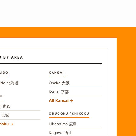
D BY AREA
AIDO
KANSAI
ido
北海道
Osaka
大阪
Kyoto
京都
KU
All Kansai
i
青森
CHUGOKU / SHIKOKU
i
宮城
ohoku
Hiroshima
広島
Kagawa
香川