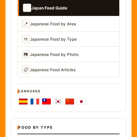
📚
Japan Food Guide
📍
Japanese Food by Area
🍴
Japanese Food by Type
📷
Japanese Food by Photo
📋
Japanese Food Articles
LANGUAGE
FOOD BY TYPE