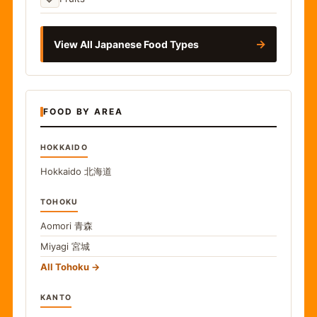
→
View All Japanese Food Types
FOOD BY AREA
HOKKAIDO
Hokkaido
北海道
TOHOKU
Aomori
青森
Miyagi
宮城
All Tohoku
KANTO