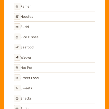
🍜
Ramen
🍝
Noodles
🍣
Sushi
🍚
Rice Dishes
🦐
Seafood
🥩
Wagyu
🍲
Hot Pot
🥢
Street Food
🍡
Sweets
🍘
Snacks
🍓
Fruits