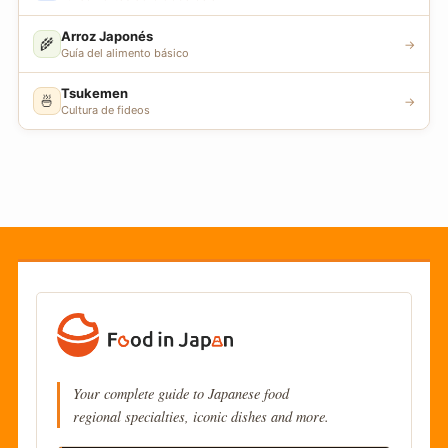
Arroz Japonés
🌾
→
Guía del alimento básico
Tsukemen
🍜
→
Cultura de fideos
Your complete guide to Japanese food
regional specialties, iconic dishes and more.