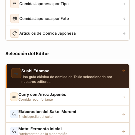
🍴
Comida Japonesa por Tipo
→
📷
Comida Japonesa por Foto
→
📋
Artículos de Comida Japonesa
→
Selección del Editor
→
Sushi Edomae
🍣
Una guía clásica de comida de Tokio seleccionada por
nuestros editores.
Curry con Arroz Japonés
🍛
→
Comida reconfortante
Elaboración del Sake: Moromi
🍶
→
Enciclopedia del sake
Moto: Fermento Inicial
🍶
→
Fundamentos de la elaboración