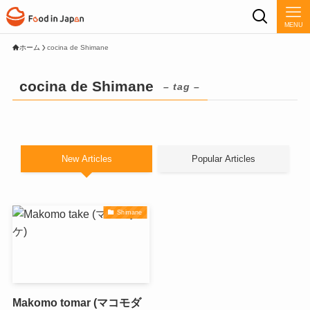
MENU
ホーム
cocina de Shimane
cocina de Shimane
– tag –
New Articles
Popular Articles
Shimane
Makomo tomar (マコモダ