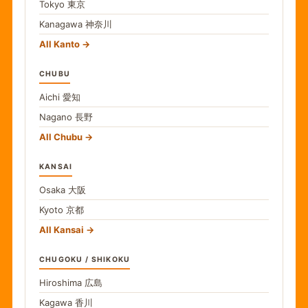
Tokyo
東京
Kanagawa
神奈川
All Kanto
CHUBU
Aichi
愛知
Nagano
長野
All Chubu
KANSAI
Osaka
大阪
Kyoto
京都
All Kansai
CHUGOKU / SHIKOKU
Hiroshima
広島
Kagawa
香川