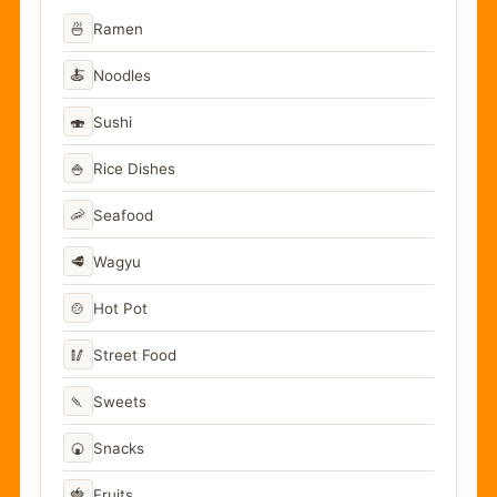
🍜
Ramen
🍝
Noodles
🍣
Sushi
🍚
Rice Dishes
🦐
Seafood
🥩
Wagyu
🍲
Hot Pot
🥢
Street Food
🍡
Sweets
🍘
Snacks
🍓
Fruits