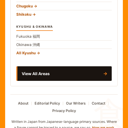
Chugoku
Shikoku
KYUSHU & OKINAWA
Fukuoka
福岡
Okinawa
沖縄
All Kyushu
→
View All Areas
食
About
Editorial Policy
Our Writers
Contact
Privacy Policy
Written in Japan from Japanese-language primary sources. Where
a figure cannot be traced to a source, we say so.
How we work