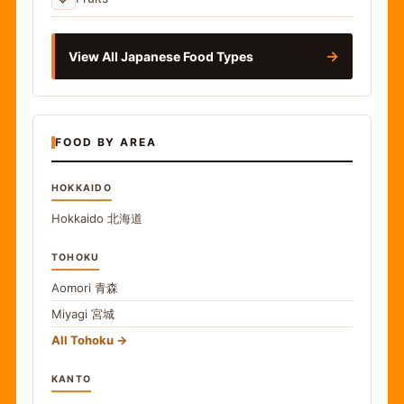
→
View All Japanese Food Types
FOOD BY AREA
HOKKAIDO
Hokkaido
北海道
TOHOKU
Aomori
青森
Miyagi
宮城
All Tohoku
KANTO