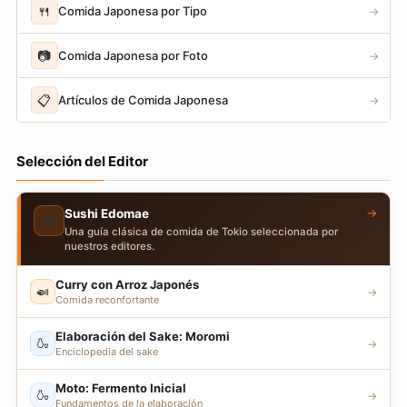
🍴
Comida Japonesa por Tipo
→
📷
Comida Japonesa por Foto
→
📋
Artículos de Comida Japonesa
→
Selección del Editor
→
Sushi Edomae
🍣
Una guía clásica de comida de Tokio seleccionada por
nuestros editores.
Curry con Arroz Japonés
🍛
→
Comida reconfortante
Elaboración del Sake: Moromi
🍶
→
Enciclopedia del sake
Moto: Fermento Inicial
🍶
→
Fundamentos de la elaboración