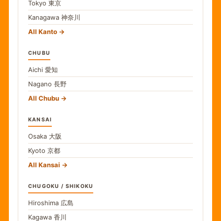
Tokyo
東京
Kanagawa
神奈川
All Kanto
CHUBU
Aichi
愛知
Nagano
長野
All Chubu
KANSAI
Osaka
大阪
Kyoto
京都
All Kansai
CHUGOKU / SHIKOKU
Hiroshima
広島
Kagawa
香川