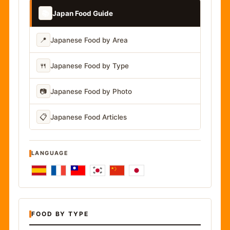
📚
Japan Food Guide
📍
Japanese Food by Area
🍴
Japanese Food by Type
📷
Japanese Food by Photo
📋
Japanese Food Articles
LANGUAGE
FOOD BY TYPE