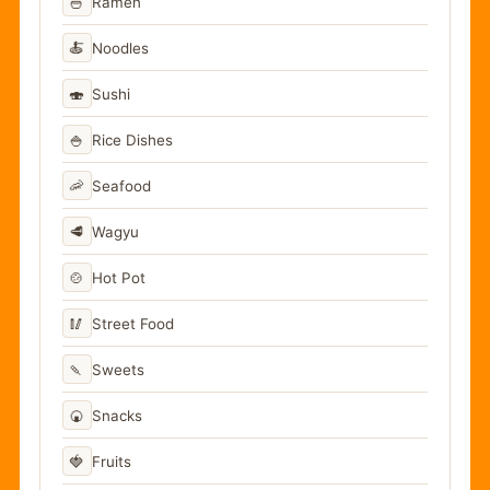
🍜
Ramen
🍝
Noodles
🍣
Sushi
🍚
Rice Dishes
🦐
Seafood
🥩
Wagyu
🍲
Hot Pot
🥢
Street Food
🍡
Sweets
🍘
Snacks
🍓
Fruits