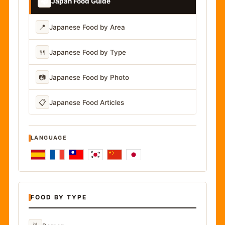
📚
Japan Food Guide
📍
Japanese Food by Area
🍴
Japanese Food by Type
📷
Japanese Food by Photo
📋
Japanese Food Articles
LANGUAGE
FOOD BY TYPE