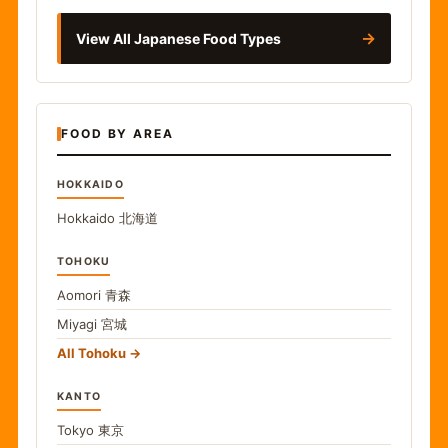
→
View All Japanese Food Types
FOOD BY AREA
HOKKAIDO
Hokkaido
北海道
TOHOKU
Aomori
青森
Miyagi
宮城
All Tohoku
KANTO
Tokyo
東京