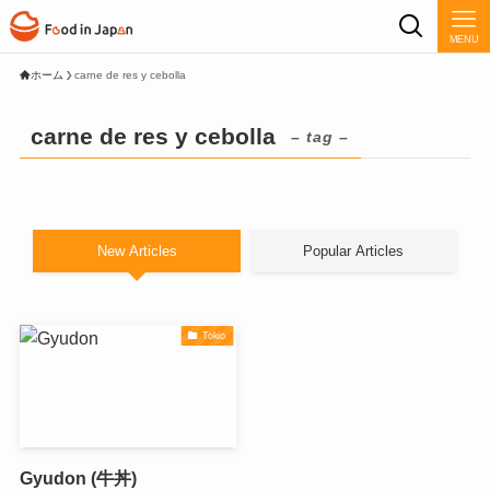
MENU
ホーム
carne de res y cebolla
carne de res y cebolla
– tag –
New Articles
Popular Articles
Tokio
Gyudon (牛丼)