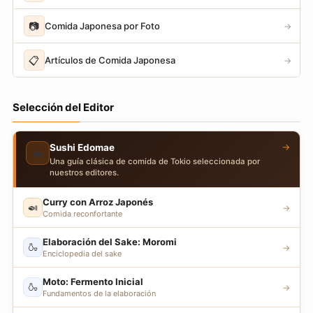
📷
Comida Japonesa por Foto
→
📋
Artículos de Comida Japonesa
→
Selección del Editor
→
Sushi Edomae
🍣
Una guía clásica de comida de Tokio seleccionada por
nuestros editores.
Curry con Arroz Japonés
🍛
→
Comida reconfortante
Elaboración del Sake: Moromi
🍶
→
Enciclopedia del sake
Moto: Fermento Inicial
🍶
→
Fundamentos de la elaboración