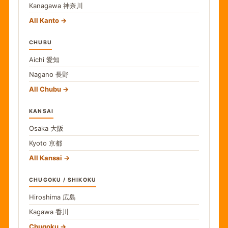
Kanagawa
神奈川
All Kanto
CHUBU
Aichi
愛知
Nagano
長野
All Chubu
KANSAI
Osaka
大阪
Kyoto
京都
All Kansai
CHUGOKU / SHIKOKU
Hiroshima
広島
Kagawa
香川
Chugoku