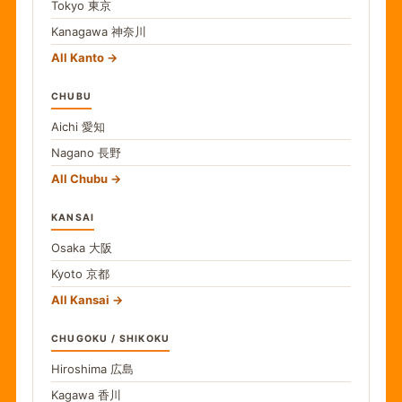
Tokyo
東京
Kanagawa
神奈川
All Kanto
CHUBU
Aichi
愛知
Nagano
長野
All Chubu
KANSAI
Osaka
大阪
Kyoto
京都
All Kansai
CHUGOKU / SHIKOKU
Hiroshima
広島
Kagawa
香川