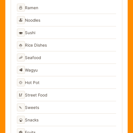
🍜
Ramen
🍝
Noodles
🍣
Sushi
🍚
Rice Dishes
🦐
Seafood
🥩
Wagyu
🍲
Hot Pot
🥢
Street Food
🍡
Sweets
🍘
Snacks
🍓
Fruits