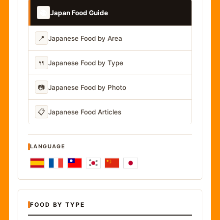
📚
Japan Food Guide
📍
Japanese Food by Area
🍴
Japanese Food by Type
📷
Japanese Food by Photo
📋
Japanese Food Articles
LANGUAGE
FOOD BY TYPE