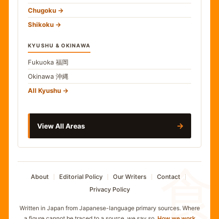
Chugoku
Shikoku
KYUSHU & OKINAWA
Fukuoka
福岡
Okinawa
沖縄
All Kyushu
→
View All Areas
食
About
Editorial Policy
Our Writers
Contact
Privacy Policy
Written in Japan from Japanese-language primary sources. Where
a figure cannot be traced to a source, we say so.
How we work