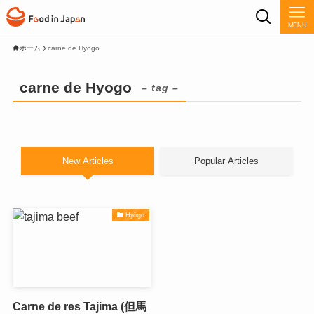
MENU
ホーム
carne de Hyogo
carne de Hyogo
– tag –
New Articles
Popular Articles
Hyōgo
Carne de res Tajima (但馬