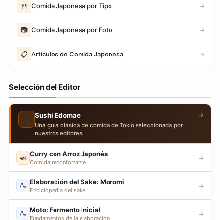
🍴
Comida Japonesa por Tipo
→
📷
Comida Japonesa por Foto
→
📋
Artículos de Comida Japonesa
→
Selección del Editor
→
Sushi Edomae
🍣
Una guía clásica de comida de Tokio seleccionada por
nuestros editores.
Curry con Arroz Japonés
🍛
→
Comida reconfortante
Elaboración del Sake: Moromi
🍶
→
Enciclopedia del sake
Moto: Fermento Inicial
🍶
→
Fundamentos de la elaboración