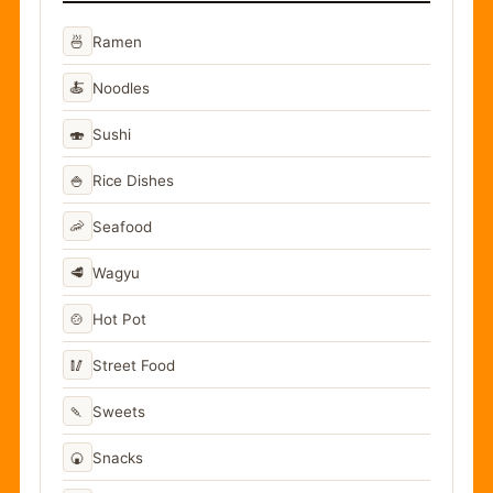
🍜
Ramen
🍝
Noodles
🍣
Sushi
🍚
Rice Dishes
🦐
Seafood
🥩
Wagyu
🍲
Hot Pot
🥢
Street Food
🍡
Sweets
🍘
Snacks