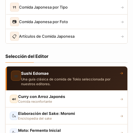
🍴
Comida Japonesa por Tipo
→
📷
Comida Japonesa por Foto
→
📋
Artículos de Comida Japonesa
→
Selección del Editor
→
Sushi Edomae
🍣
Una guía clásica de comida de Tokio seleccionada por
nuestros editores.
Curry con Arroz Japonés
🍛
→
Comida reconfortante
Elaboración del Sake: Moromi
🍶
→
Enciclopedia del sake
Moto: Fermento Inicial
🍶
→