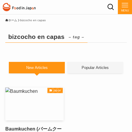
MENU
ホーム
bizcocho en capas
bizcocho en capas
– tag –
New Articles
Popular Articles
Japón
Baumkuchen (バームクー