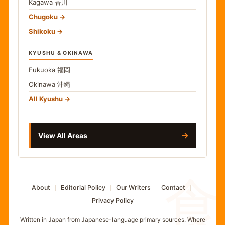
Kagawa
香川
Chugoku
Shikoku
KYUSHU & OKINAWA
Fukuoka
福岡
Okinawa
沖縄
All Kyushu
→
View All Areas
食
About
Editorial Policy
Our Writers
Contact
Privacy Policy
Written in Japan from Japanese-language primary sources. Where