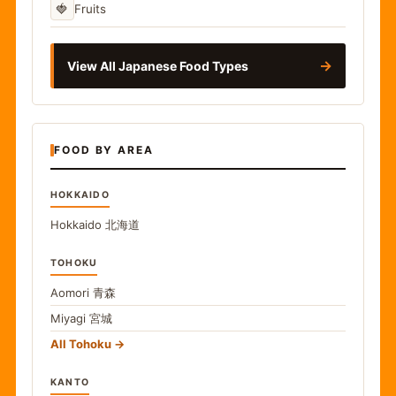
🍓
Fruits
→
View All Japanese Food Types
FOOD BY AREA
HOKKAIDO
Hokkaido
北海道
TOHOKU
Aomori
青森
Miyagi
宮城
All Tohoku
KANTO