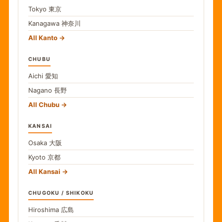
Tokyo
東京
Kanagawa
神奈川
All Kanto
CHUBU
Aichi
愛知
Nagano
長野
All Chubu
KANSAI
Osaka
大阪
Kyoto
京都
All Kansai
CHUGOKU / SHIKOKU
Hiroshima
広島