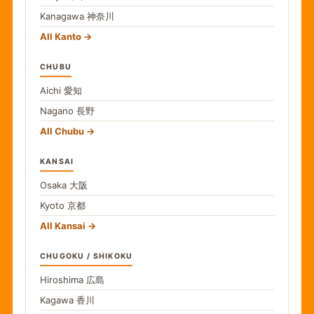
Kanagawa
神奈川
All Kanto
CHUBU
Aichi
愛知
Nagano
長野
All Chubu
KANSAI
Osaka
大阪
Kyoto
京都
All Kansai
CHUGOKU / SHIKOKU
Hiroshima
広島
Kagawa
香川