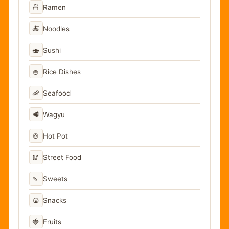
🍜
Ramen
🍝
Noodles
🍣
Sushi
🍚
Rice Dishes
🦐
Seafood
🥩
Wagyu
🍲
Hot Pot
🥢
Street Food
🍡
Sweets
🍘
Snacks
🍓
Fruits