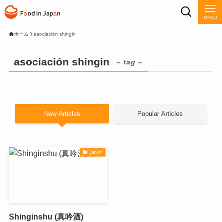
MENU
ホーム
asociación shingin
asociación shingin
– tag –
New Articles
Popular Articles
Japón
Shinginshu (真吟酒)