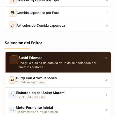
🍴
→
📷
Comida Japonesa por Foto
→
📋
Artículos de Comida Japonesa
→
Selección del Editor
→
Sushi Edomae
🍣
Una guía clásica de comida de Tokio seleccionada por
nuestros editores.
Curry con Arroz Japonés
🍛
→
Comida reconfortante
Elaboración del Sake: Moromi
🍶
→
Enciclopedia del sake
Moto: Fermento Inicial
🍶
→
Fundamentos de la elaboración