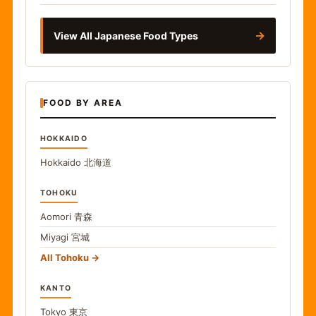
→
View All Japanese Food Types
FOOD BY AREA
HOKKAIDO
Hokkaido
北海道
TOHOKU
Aomori
青森
Miyagi
宮城
All Tohoku
KANTO
Tokyo
東京