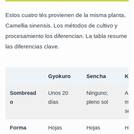
Estos cuatro tés provienen de la misma planta,
Camellia sinensis. Los métodos de cultivo y
procesamiento los diferencian. La tabla resume
las diferencias clave.
Gyokuro
Sencha
Ka
Sombread
Unos 20
Ninguno;
Apr
o
días
pleno sol
men
se
Forma
Hojas
Hojas
Hoj