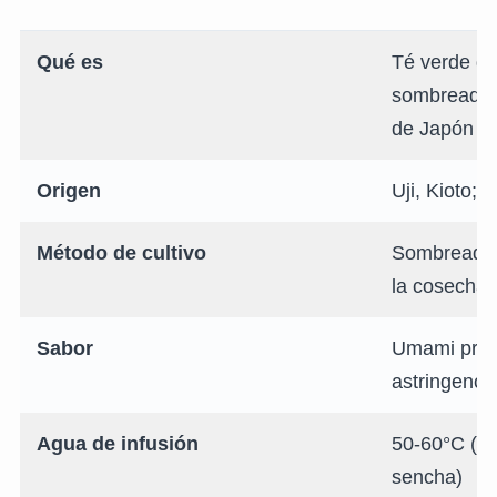
Qué es
Té verde de
sombreado d
de Japón
Origen
Uji, Kioto;
Método de cultivo
Sombreado 
la cosecha
Sabor
Umami profu
astringenci
Agua de infusión
50-60°C (m
sencha)