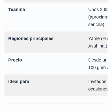
Teanina
Unos 2.650
(aproximada
sencha)
Regiones principales
Yame (Fukuo
Asahina (S
Precio
Desde unos
100 g en ad
Ideal para
Invitados de
ocasiones e