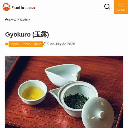
MENU
ホーム
Japón
Gyokuro (玉露)
9 de July de 2026
Japón
Kansai
Kioto