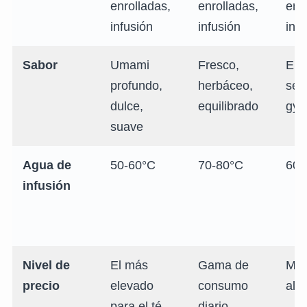
enrolladas,
enrolladas,
enr
infusión
infusión
infu
Sabor
Umami
Fresco,
Entr
profundo,
herbáceo,
sen
dulce,
equilibrado
gyo
suave
Agua de
50-60°C
70-80°C
60-
infusión
Nivel de
El más
Gama de
Med
precio
elevado
consumo
alto
para el té
diario