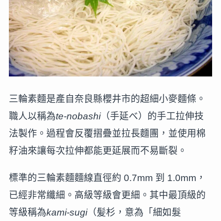
三輪素麵是產自奈良縣櫻井市的超細小麥麵條。
職人以稱為
te-nobashi
（手延べ）的手工拉伸技
法製作。過程會反覆摺疊並拉長麵團，並使用棉
籽油來讓每次拉伸都能更延展而不易斷裂。
標準的三輪素麵麵線直徑約 0.7mm 到 1.0mm，
已經非常纖細。高級等級會更細。其中最頂級的
等級稱為
kami-sugi
（髪杉，意為「細如髮