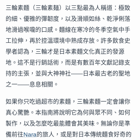
三輪素麵（三輪素麺）以三點最為人稱道：極致
的細、優雅的彈韌度，以及滑順如絲、乾淨俐落
地滑過喉嚨的口感。麵線在寒冷的冬季空氣中手
工拉伸，再於控溫環境中熟成存放。許多飲食史
學者認為，三輪才是日本素麵文化真正的發源
地。這不是行銷話術，而是有數百年文獻記錄支
持的主張，並與大神神社——日本最古老的聖地
之一——息息相關。
如果你只吃過超市的素麵，三輪素麵一定會讓你
真心驚艷。本指南將說明它為何與眾不同、如何
製作，以及怎麼吃最能體會其美味。無論你是準
備前往
Nara
的旅人，或是對日本傳統麵食好奇的