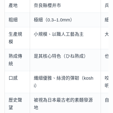
產地
奈良縣櫻井市
兵
粗細
極細（0.3–1.0mm）
細（
生產規
小規模、以職人工藝為主
大
模
熟成傳
是其核心特色（ひね熟成）
也
統
口感
纖細優雅、絲滑的彈韌（kosh
咬
i）
明
歷史聲
被視為日本最古老的素麵發源
自
望
地