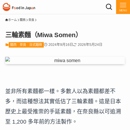
MENU
ホーム
關西
奈良
三輪素麵（Miwa Somen）
2024年9月16日
2026年5月24日
關西
奈良
日式麵條
並非所有素麵都一樣。多數人以為素麵都差不
多，而這種想法其實低估了三輪素麵。這是日本
歷史上最受推崇的手延素麵，在奈良縣以可追溯
至 1,200 多年前的方法製作。