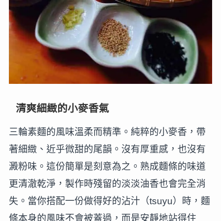
清爽細緻的小麥香氣
三輪素麵的風味溫柔而精準。純粹的小麥香，帶
著細緻、近乎微甜的尾韻。沒有厚重感，也沒有
澱粉味。這份簡單是刻意為之。熟成麵條的味道
更清澈乾淨，製作時殘留的淡淡油香也會完全消
失。當你搭配一份做得好的沾汁（tsuyu）時，麵
條本身的風味不會被蓋過，而是安靜地站得住