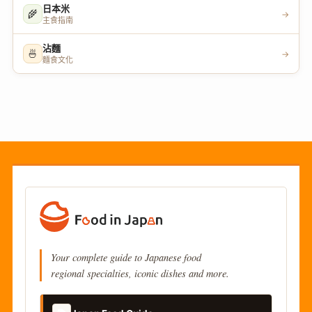
日本米
🌾
→
主食指南
沾麵
🍜
→
麵食文化
Your complete guide to Japanese food
regional specialties, iconic dishes and more.