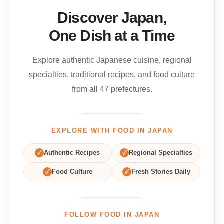
Discover Japan,
One Dish at a Time
Explore authentic Japanese cuisine, regional
specialties, traditional recipes, and food culture
from all 47 prefectures.
EXPLORE WITH FOOD IN JAPAN
✓
Authentic Recipes
✓
Regional Specialties
✓
Food Culture
✓
Fresh Stories Daily
FOLLOW FOOD IN JAPAN