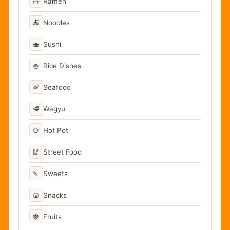
🍜
Ramen
🍝
Noodles
🍣
Sushi
🍚
Rice Dishes
🦐
Seafood
🥩
Wagyu
🍲
Hot Pot
🥢
Street Food
🍡
Sweets
🍘
Snacks
🍓
Fruits