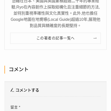
憑藉在日本、美國與英國累積超過二十年的專業經
驗,Ryo在內容創作上採取結構化且注重細節的方法,
並特別重視準確性與文化真實性。此外,他也擔任
Google地圖在地嚮導(Local Guide)超過10年,展現他
對品質與精確度的長期堅持。
この著者の記事一覧へ
コメント
コメントする
留言
*