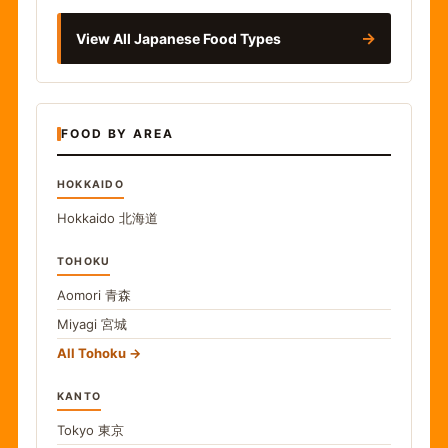
→
View All Japanese Food Types
FOOD BY AREA
HOKKAIDO
Hokkaido
北海道
TOHOKU
Aomori
青森
Miyagi
宮城
All Tohoku
KANTO
Tokyo
東京