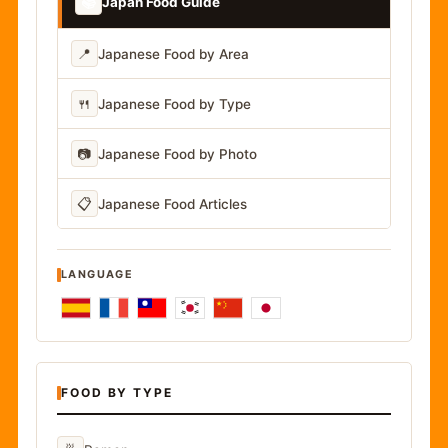
📚
Japan Food Guide
📍
Japanese Food by Area
🍴
Japanese Food by Type
📷
Japanese Food by Photo
📋
Japanese Food Articles
LANGUAGE
FOOD BY TYPE