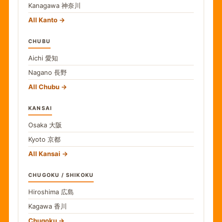
Kanagawa
神奈川
All Kanto
CHUBU
Aichi
愛知
Nagano
長野
All Chubu
KANSAI
Osaka
大阪
Kyoto
京都
All Kansai
CHUGOKU / SHIKOKU
Hiroshima
広島
Kagawa
香川
Chugoku