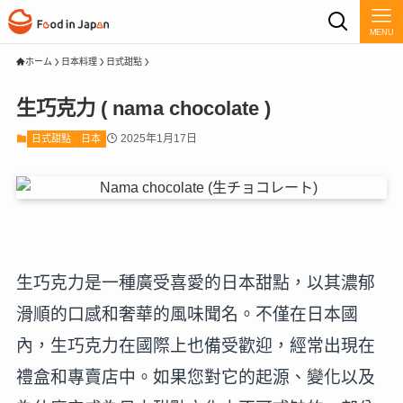
MENU
ホーム
日本料理
日式甜點
生巧克力 ( nama chocolate )
2025年1月17日
日式甜點
日本
生巧克力是一種廣受喜愛的日本甜點，以其濃郁
滑順的口感和奢華的風味聞名。不僅在日本國
內，生巧克力在國際上也備受歡迎，經常出現在
禮盒和專賣店中。如果您對它的起源、變化以及