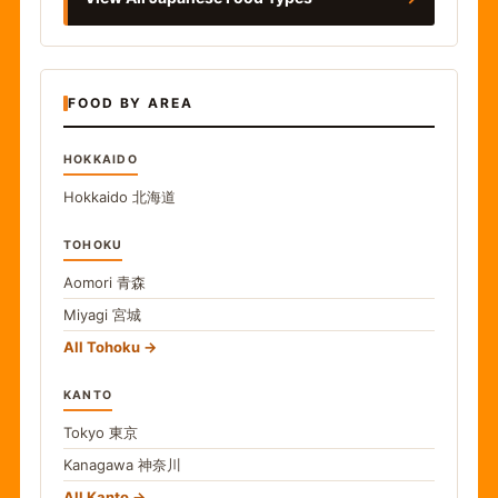
FOOD BY AREA
HOKKAIDO
Hokkaido
北海道
TOHOKU
Aomori
青森
Miyagi
宮城
All Tohoku
KANTO
Tokyo
東京
Kanagawa
神奈川
All Kanto