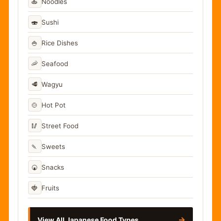
🍝
Noodles
🍣
Sushi
🍚
Rice Dishes
🦐
Seafood
🥩
Wagyu
🍲
Hot Pot
🥢
Street Food
🍡
Sweets
🍘
Snacks
🍓
Fruits
→
View All Japanese Food Types