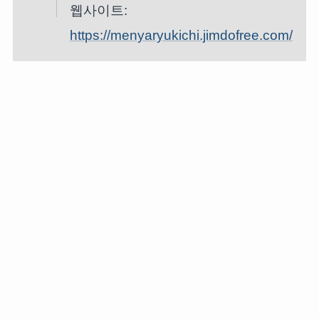
웹사이트:
https://menyaryukichi.jimdofree.com/