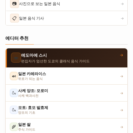
📷
사진으로 보는 일본 음식
→
📋
일본 음식 기사
→
에디터 추천
→
에도마에 스시
🍣
편집자가 엄선한 도쿄의 클래식 음식 가이드
일본 카레라이스
🍛
→
위로가 되는 음식
사케 양조: 모로미
🍶
→
사케 백과사전
모토: 효모 발효제
🍶
→
양조의 기초
일본 쌀
🌾
→
주식 가이드