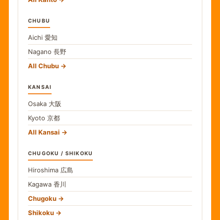
CHUBU
Aichi
愛知
Nagano
長野
All Chubu
KANSAI
Osaka
大阪
Kyoto
京都
All Kansai
CHUGOKU / SHIKOKU
Hiroshima
広島
Kagawa
香川
Chugoku
Shikoku