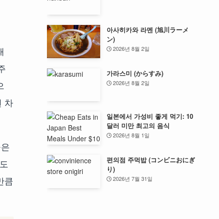
아사히카와 라멘 (旭川ラーメ
ン)
래
2026년 8월 2일
주
가라스미 (からすみ)
2026년 8월 2일
으
 차
일본에서 가성비 좋게 먹기: 10
달러 미만 최고의 음식
2026년 8월 1일
높은
편의점 주먹밥 (コンビニおにぎ
지도
り)
만큼
2026년 7월 31일