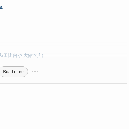
유
tore (秋田比内や 大館本店)
Read more