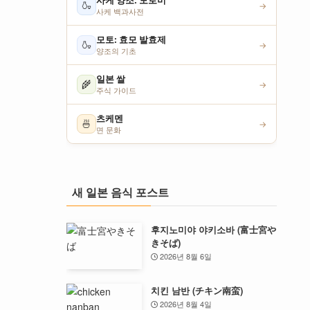
사케 양조: 모로미
🍶
→
사케 백과사전
모토: 효모 발효제
🍶
→
양조의 기초
일본 쌀
🌾
→
주식 가이드
츠케멘
🍜
→
면 문화
새 일본 음식 포스트
후지노미야 야키소바 (富士宮や
きそば)
2026년 8월 6일
치킨 남반 (チキン南蛮)
2026년 8월 4일