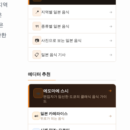
지역
📍
지역별 일본 음식
→
은
은
🍴
종류별 일본 음식
→
만한
📷
사진으로 보는 일본 음식
→
📋
일본 음식 기사
→
에디터 추천
→
에도마에 스시
🍣
편집자가 엄선한 도쿄의 클래식 음식 가이
드
일본 카레라이스
🍛
→
위로가 되는 음식