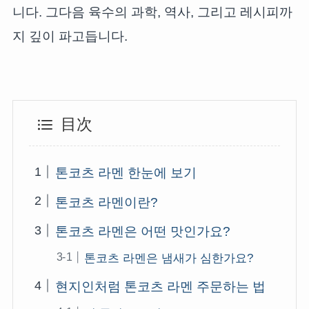
니다. 그다음 육수의 과학, 역사, 그리고 레시피까
지 깊이 파고듭니다.
目次
톤코츠 라멘 한눈에 보기
톤코츠 라멘이란?
톤코츠 라멘은 어떤 맛인가요?
톤코츠 라멘은 냄새가 심한가요?
현지인처럼 톤코츠 라멘 주문하는 법