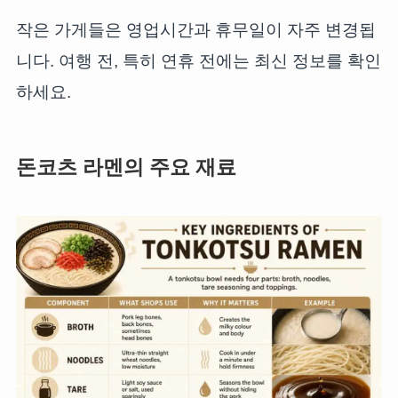
작은 가게들은 영업시간과 휴무일이 자주 변경됩
니다. 여행 전, 특히 연휴 전에는 최신 정보를 확인
하세요.
돈코츠 라멘의 주요 재료