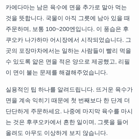
카에다마는 남은 육수에 면을 추가로 말아 먹는
것을 뜻합니다. 국물이 아직 그릇에 남아 있을 때
주문하며, 보통 100~200엔입니다. 이 풍습은 후
쿠오카 나가하마 어시장에서 시작되었습니다. 그
곳의 포장마차에서는 일하는 사람들이 빨리 먹을
수 있도록 얇은 면을 적은 양으로 제공했고, 리필
이 면이 불는 문제를 해결해주었습니다.
실용적인 팁 하나를 알려드립니다. 뜨거운 육수가
면을 계속 익히기 때문에 첫 번째보다 한 단계 더
단단하게 주문하세요. 나중에 마지막 육수를 마시
는 것은 후쿠오카에서 흔한 일이며, 그릇을 들어
올려도 아무도 이상하게 보지 않습니다.