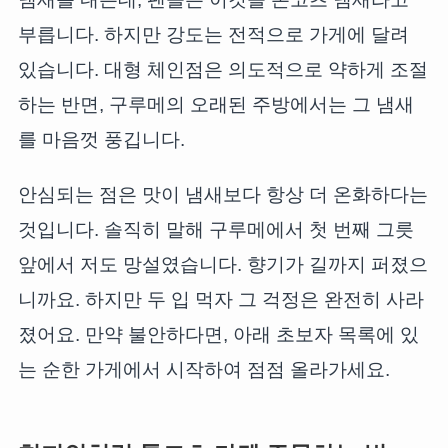
부릅니다. 하지만 강도는 전적으로 가게에 달려
있습니다. 대형 체인점은 의도적으로 약하게 조절
하는 반면, 구루메의 오래된 주방에서는 그 냄새
를 마음껏 풍깁니다.
안심되는 점은 맛이 냄새보다 항상 더 온화하다는
것입니다. 솔직히 말해 구루메에서 첫 번째 그릇
앞에서 저도 망설였습니다. 향기가 길까지 퍼졌으
니까요. 하지만 두 입 먹자 그 걱정은 완전히 사라
졌어요. 만약 불안하다면, 아래 초보자 목록에 있
는 순한 가게에서 시작하여 점점 올라가세요.