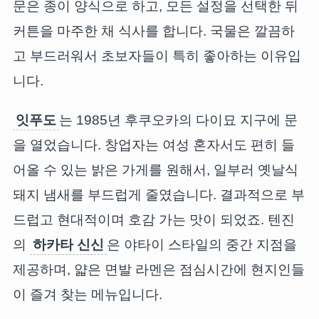
문은 종이 양식으로 하고, 모든 설정을 선택한 뒤
커튼을 마주한 채 식사를 합니다. 국물은 깔끔하
고 부드러워서 초보자들이 특히 좋아하는 이유입
니다.
잇푸도
는 1985년 후쿠오카의 다이묘 지구에 문
을 열었습니다. 창업자는 여성 혼자서도 편히 들
어올 수 있는 밝은 가게를 원해서, 일부러 옛날식
돼지 냄새를 부드럽게 줄였습니다. 결과적으로 부
드럽고 현대적이며 호감 가는 맛이 되었죠. 텐진
의
하카타 신신
은 야타이 스타일의 중간 지점을
제공하며, 얇은 면발 라멘은 점심시간에 현지인들
이 즐겨 찾는 메뉴입니다.