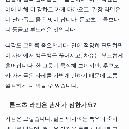
이에 비해 더 강하고 짜게 다가오고, 간장 라멘은
더 날카롭고 묽은 맛이 납니다. 톤코츠는 둘보다
더 둥글고 부드러운 맛입니다.
식감도 그만큼 중요합니다. 면이 적당히 단단하면
이 사이에서 탱글탱글 끊어지고, 차슈는 부드럽게
흩어집니다. 한 그릇이 묵직해 보이지만, 후쿠오
카 가게들은 타레를 가볍게 간하기 때문에 보통
깔끔하게 다 먹을 수 있습니다.
톤코츠 라멘은 냄새가 심한가요?
가끔은 그렇습니다. 삶은 돼지뼈는 특유의 축사
냄새를 내는데, 팬들은 이것을 톤코츠 냄새라고