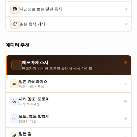
📷
사진으로 보는 일본 음식
→
📋
일본 음식 기사
→
에디터 추천
→
에도마에 스시
🍣
편집자가 엄선한 도쿄의 클래식 음식 가이드
일본 카레라이스
🍛
→
위로가 되는 음식
사케 양조: 모로미
🍶
→
사케 백과사전
모토: 효모 발효제
🍶
→
양조의 기초
일본 쌀
🌾
→