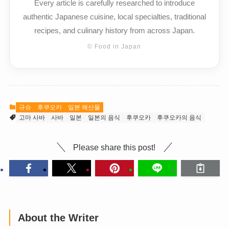
Every article is carefully researched to introduce
authentic Japanese cuisine, local specialties, traditional
recipes, and culinary history from across Japan.
© Food in Japan
규슈
후쿠오카
일본 해산물
고마 사바
사바
일본
일본의 음식
후쿠오카
후쿠오카의 음식
Please share this post!
About the Writer