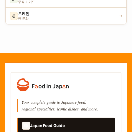
주식 가이드
츠케멘
🍜
→
면 문화
Your complete guide to Japanese food:
regional specialties, iconic dishes, and more.
📚
Japan Food Guide