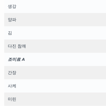
생강
양파
김
다진 참깨
조미료 A
간장
사케
미린