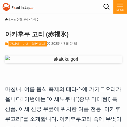
MENU
ホーム
간사이
미에
아카후쿠 고리 (赤福氷)
2025년 7월 24일
간사이
미에
일본 과자
마침내, 여름 음식 축제의 테라스에 가키고오리가
옵니다! 이번에는 “이세노쿠니”(중부 미에현I) 특
산품, 이세 신궁 무릎에 위치한 여름 전통 “아카후
쿠고리”를 소개합니다. 아카후쿠고리 속에 무엇이