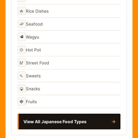
🍚
Rice Dishes
🦐
Seafood
🥩
Wagyu
🍲
Hot Pot
🥢
Street Food
🍡
Sweets
🍘
Snacks
🍓
Fruits
→
View All Japanese Food Types