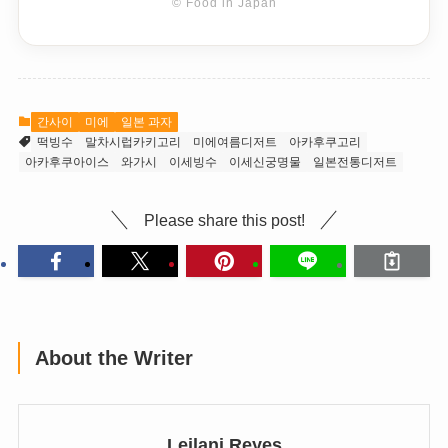
© Food in Japan
간사이
미에
일본 과자
떡빙수
말차시럽카키고리
미에여름디저트
아카후쿠고리
아카후쿠아이스
와가시
이세빙수
이세신궁명물
일본전통디저트
Please share this post!
About the Writer
Leilani Reyes