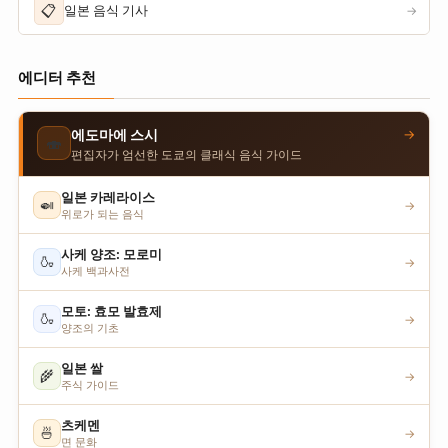
📋
일본 음식 기사
→
에디터 추천
→
에도마에 스시
🍣
편집자가 엄선한 도쿄의 클래식 음식 가이드
일본 카레라이스
🍛
→
위로가 되는 음식
사케 양조: 모로미
🍶
→
사케 백과사전
모토: 효모 발효제
🍶
→
양조의 기초
일본 쌀
🌾
→
주식 가이드
츠케멘
🍜
→
면 문화