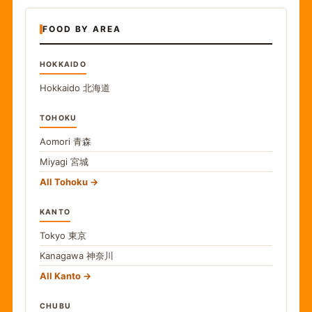
FOOD BY AREA
HOKKAIDO
Hokkaido
北海道
TOHOKU
Aomori
青森
Miyagi
宮城
All Tohoku
KANTO
Tokyo
東京
Kanagawa
神奈川
All Kanto
CHUBU