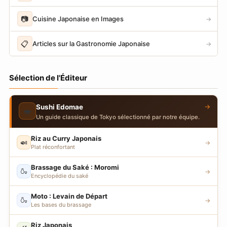
📷
Cuisine Japonaise en Images
→
📋
Articles sur la Gastronomie Japonaise
→
Sélection de l'Éditeur
→
Sushi Edomae
🍣
Un guide classique de Tokyo sélectionné par notre équipe.
Riz au Curry Japonais
🍛
→
Plat réconfortant
Brassage du Saké : Moromi
🍶
→
Encyclopédie du saké
Moto : Levain de Départ
🍶
→
Les bases du brassage
Riz Japonais