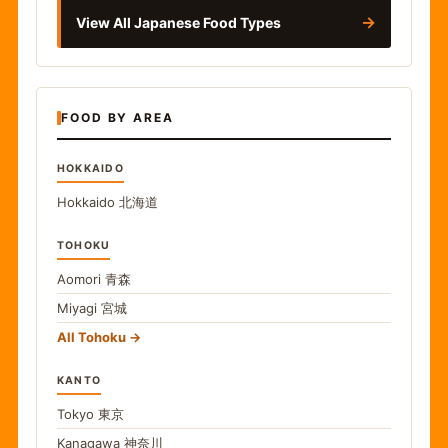
→
View All Japanese Food Types
FOOD BY AREA
HOKKAIDO
Hokkaido
北海道
TOHOKU
Aomori
青森
Miyagi
宮城
All Tohoku
KANTO
Tokyo
東京
Kanagawa
神奈川