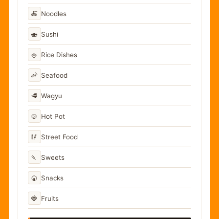
🍝
Noodles
🍣
Sushi
🍚
Rice Dishes
🦐
Seafood
🥩
Wagyu
🍲
Hot Pot
🥢
Street Food
🍡
Sweets
🍘
Snacks
🍓
Fruits