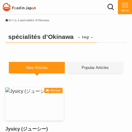
MENU
ホーム
spécialités d'Okinawa
spécialités d’Okinawa
– tag –
New Articles
Popular Articles
Okinawa
Jyuicy (ジューシー)