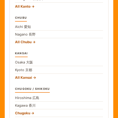
All Kanto
CHUBU
Aichi
愛知
Nagano
長野
All Chubu
KANSAI
Osaka
大阪
Kyoto
京都
All Kansai
CHUGOKU / SHIKOKU
Hiroshima
広島
Kagawa
香川
Chugoku