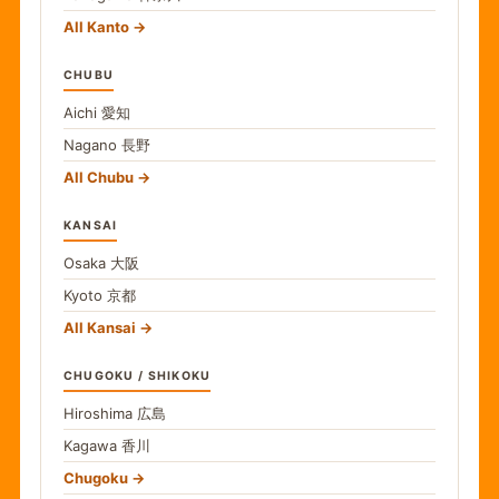
All Kanto
CHUBU
Aichi
愛知
Nagano
長野
All Chubu
KANSAI
Osaka
大阪
Kyoto
京都
All Kansai
CHUGOKU / SHIKOKU
Hiroshima
広島
Kagawa
香川
Chugoku