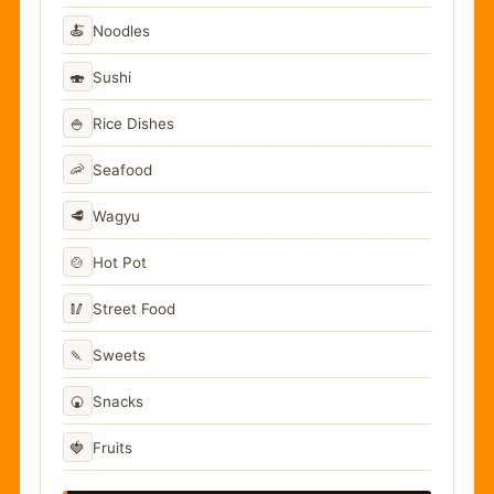
🍝
Noodles
🍣
Sushi
🍚
Rice Dishes
🦐
Seafood
🥩
Wagyu
🍲
Hot Pot
🥢
Street Food
🍡
Sweets
🍘
Snacks
🍓
Fruits