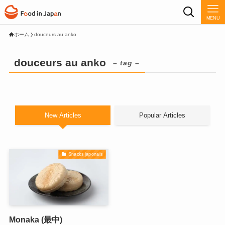
MENU
ホーム
douceurs au anko
douceurs au anko
– tag –
New Articles
Popular Articles
Snacks japonais
Monaka (最中)