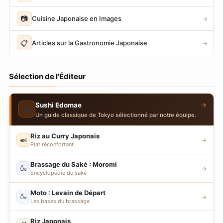
📷
Cuisine Japonaise en Images
→
📋
Articles sur la Gastronomie Japonaise
→
Sélection de l'Éditeur
→
Sushi Edomae
🍣
Un guide classique de Tokyo sélectionné par notre équipe.
Riz au Curry Japonais
🍛
→
Plat réconfortant
Brassage du Saké : Moromi
🍶
→
Encyclopédie du saké
Moto : Levain de Départ
🍶
→
Les bases du brassage
Riz Japonais