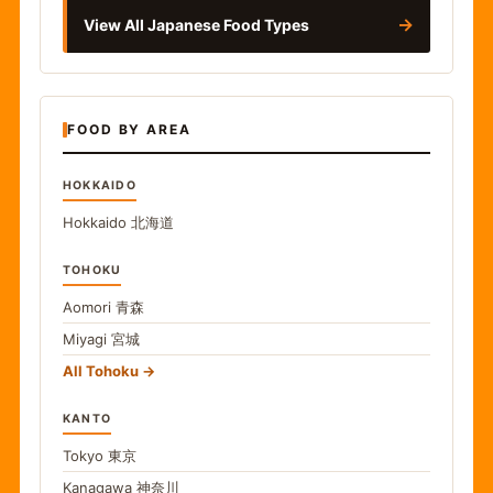
→
View All Japanese Food Types
FOOD BY AREA
HOKKAIDO
Hokkaido
北海道
TOHOKU
Aomori
青森
Miyagi
宮城
All Tohoku
KANTO
Tokyo
東京
Kanagawa
神奈川