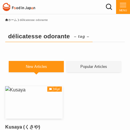
MENU
ホーム
délicatesse odorante
délicatesse odorante
– tag –
New Articles
Popular Articles
Tokyo
Kusaya (くさや)