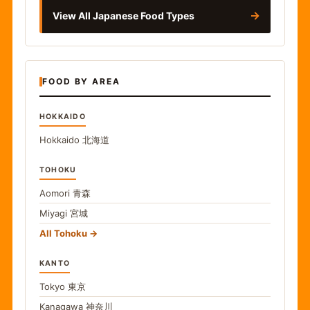
→
View All Japanese Food Types
FOOD BY AREA
HOKKAIDO
Hokkaido
北海道
TOHOKU
Aomori
青森
Miyagi
宮城
All Tohoku
KANTO
Tokyo
東京
Kanagawa
神奈川