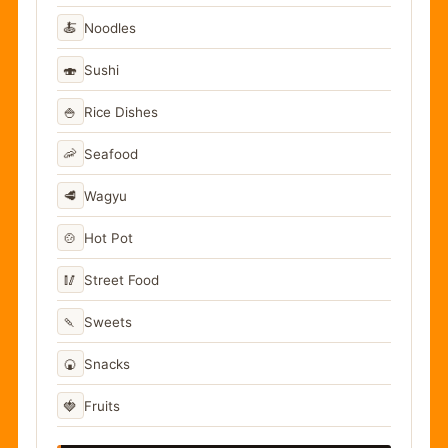
🍝
Noodles
🍣
Sushi
🍚
Rice Dishes
🦐
Seafood
🥩
Wagyu
🍲
Hot Pot
🥢
Street Food
🍡
Sweets
🍘
Snacks
🍓
Fruits