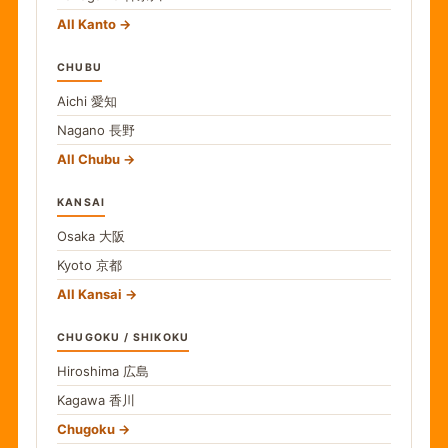
All Kanto
CHUBU
Aichi
愛知
Nagano
長野
All Chubu
KANSAI
Osaka
大阪
Kyoto
京都
All Kansai
CHUGOKU / SHIKOKU
Hiroshima
広島
Kagawa
香川
Chugoku