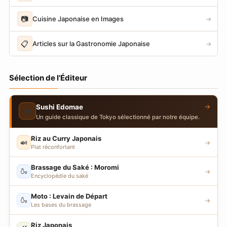
📷
Cuisine Japonaise en Images
→
📋
Articles sur la Gastronomie Japonaise
→
Sélection de l'Éditeur
→
Sushi Edomae
🍣
Un guide classique de Tokyo sélectionné par notre équipe.
Riz au Curry Japonais
🍛
→
Plat réconfortant
Brassage du Saké : Moromi
🍶
→
Encyclopédie du saké
Moto : Levain de Départ
🍶
→
Les bases du brassage
Riz Japonais