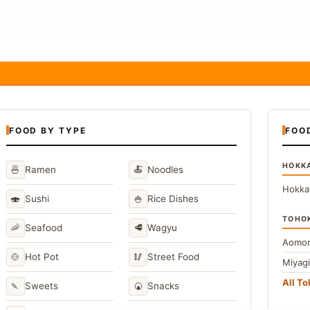
FOOD BY TYPE
FOO
HOKK
🍜
🍝
Ramen
Noodles
Hokka
🍣
🍚
Sushi
Rice Dishes
TOHO
🦐
🥩
Seafood
Wagyu
Aomor
🍲
🥢
Hot Pot
Street Food
Miyag
All T
🍡
🍘
Sweets
Snacks