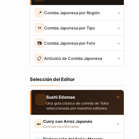
📍
Comida Japonesa por Región
→
🍴
Comida Japonesa por Tipo
→
📷
Comida Japonesa por Foto
→
📋
Artículos de Comida Japonesa
→
Selección del Editor
→
Sushi Edomae
🍣
Una guía clásica de comida de Tokio
seleccionada por nuestros editores.
Curry con Arroz Japonés
🍛
→
Comida reconfortante