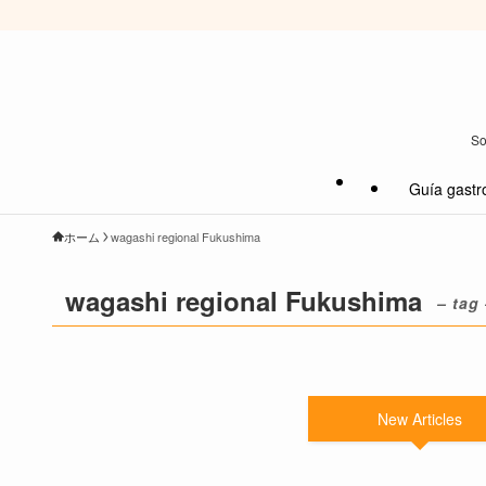
So
Guía gastr
ホーム
wagashi regional Fukushima
wagashi regional Fukushima
– tag
New Articles