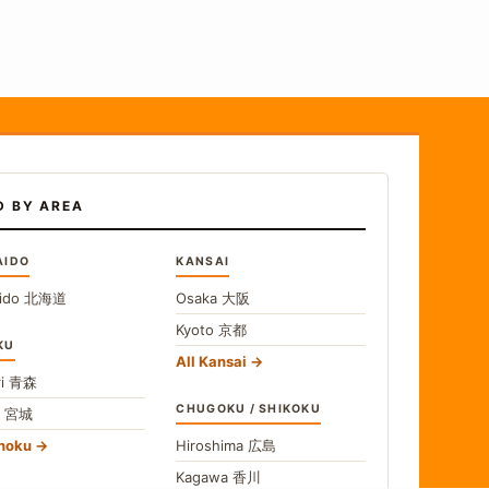
D BY AREA
AIDO
KANSAI
ido
北海道
Osaka
大阪
Kyoto
京都
KU
All Kansai
i
青森
CHUGOKU / SHIKOKU
i
宮城
ohoku
Hiroshima
広島
Kagawa
香川