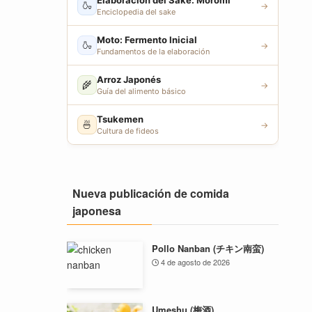
Elaboración del Sake: Moromi
🍶
→
Enciclopedia del sake
Moto: Fermento Inicial
🍶
→
Fundamentos de la elaboración
Arroz Japonés
🌾
→
Guía del alimento básico
Tsukemen
🍜
→
Cultura de fideos
Nueva publicación de comida
japonesa
Pollo Nanban (チキン南蛮)
4 de agosto de 2026
Umeshu (梅酒)