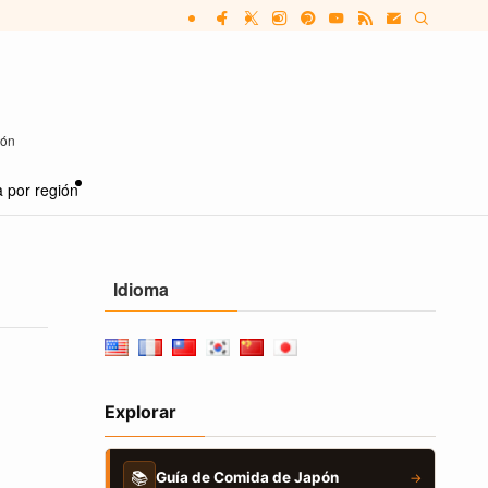
pón
 por región
Idioma
Explorar
📚
Guía de Comida de Japón
→