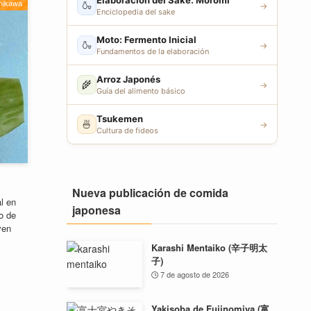
Elaboración del Sake: Moromi
hikawa
🍶
→
Enciclopedia del sake
Moto: Fermento Inicial
🍶
→
Fundamentos de la elaboración
Arroz Japonés
🌾
→
Guía del alimento básico
Tsukemen
🍜
→
Cultura de fideos
Nueva publicación de comida
l en
japonesa
o de
ven
Karashi Mentaiko (辛子明太
子)
7 de agosto de 2026
Yakisoba de Fujinomiya (富