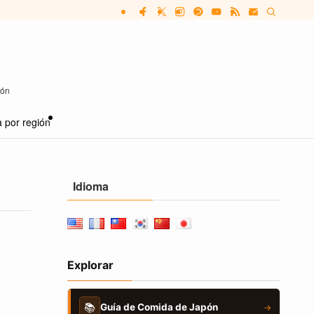
pón
 por región
Idioma
Explorar
📚
Guía de Comida de Japón
→