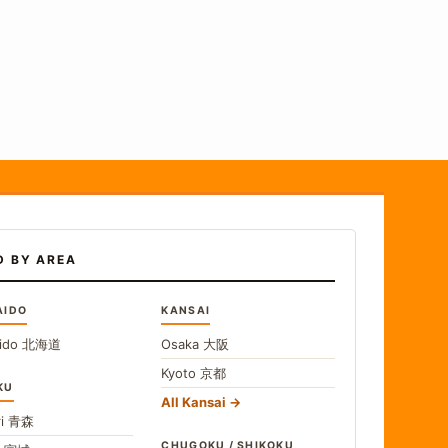
D BY AREA
AIDO
KANSAI
ido
北海道
Osaka
大阪
Kyoto
京都
KU
All Kansai
i
青森
CHUGOKU / SHIKOKU