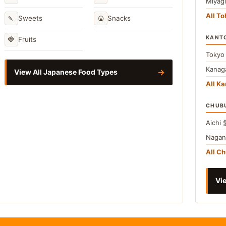
Miyag
All T
🍡
🍘
Sweets
Snacks
KANT
🍓
Fruits
Toky
Kana
→
View All Japanese Food Types
All Ka
CHUB
Aichi
Naga
All C
Vie