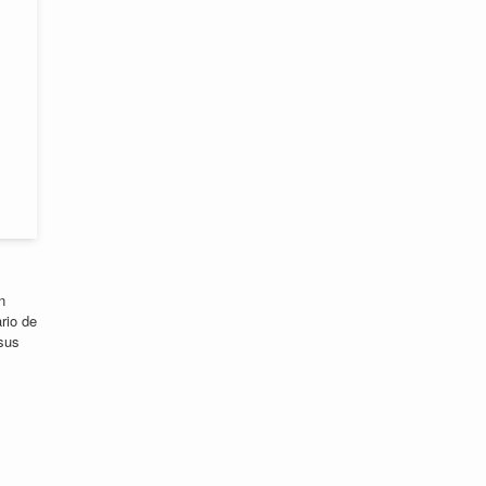
n
rio de
 sus