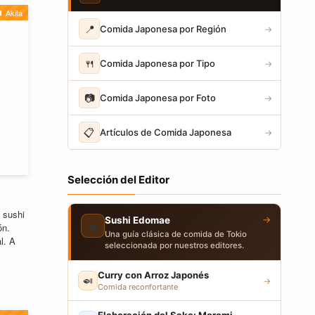
Akita
📍
Comida Japonesa por Región
→
🍴
Comida Japonesa por Tipo
→
📷
Comida Japonesa por Foto
→
📋
Artículos de Comida Japonesa
→
Selección del Editor
 sushi
→
Sushi Edomae
🍣
ón.
Una guía clásica de comida de Tokio
l. A
seleccionada por nuestros editores.
Curry con Arroz Japonés
🍛
→
Comida reconfortante