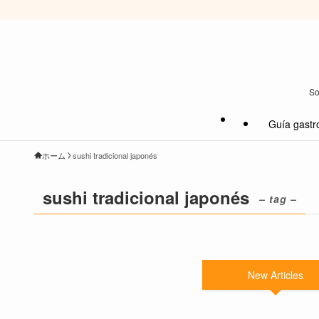
So
Guía gastr
ホーム
sushi tradicional japonés
sushi tradicional japonés
– tag –
New Articles