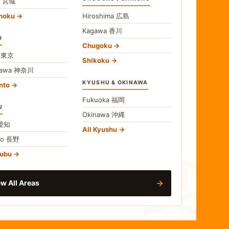
i
宮城
ohoku
Hiroshima
広島
Kagawa
香川
O
Chugoku
o
東京
Shikoku
gawa
神奈川
KYUSHU & OKINAWA
nto
Fukuoka
福岡
U
Okinawa
沖縄
食
愛知
All Kyushu
no
長野
hubu
→
w All Areas