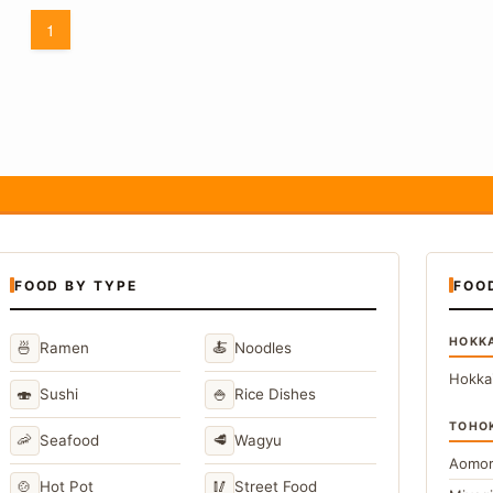
1
FOOD BY TYPE
FOO
HOKK
🍜
🍝
Ramen
Noodles
Hokka
🍣
🍚
Sushi
Rice Dishes
TOHO
🦐
🥩
Seafood
Wagyu
Aomor
🍲
🥢
Hot Pot
Street Food