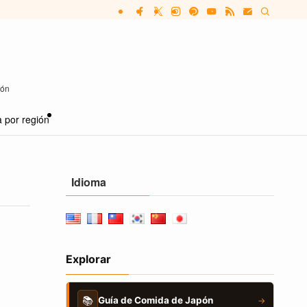
pón
 por región
Idioma
Explorar
📚
Guía de Comida de Japón
→