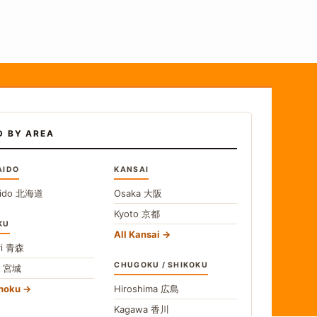
D BY AREA
AIDO
KANSAI
ido
北海道
Osaka
大阪
Kyoto
京都
KU
All Kansai
i
青森
CHUGOKU / SHIKOKU
i
宮城
ohoku
Hiroshima
広島
Kagawa
香川