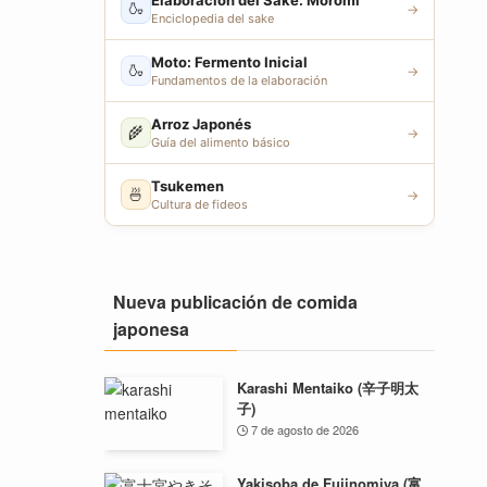
Elaboración del Sake: Moromi
🍶
→
Enciclopedia del sake
Moto: Fermento Inicial
🍶
→
Fundamentos de la elaboración
Arroz Japonés
🌾
→
Guía del alimento básico
Tsukemen
🍜
→
Cultura de fideos
Nueva publicación de comida
japonesa
Karashi Mentaiko (辛子明太
子)
7 de agosto de 2026
Yakisoba de Fujinomiya (富