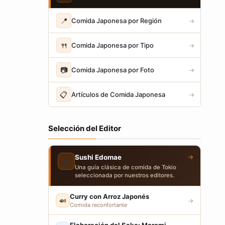
📍
Comida Japonesa por Región
→
🍴
Comida Japonesa por Tipo
→
📷
Comida Japonesa por Foto
→
📋
Artículos de Comida Japonesa
→
Selección del Editor
→
Sushi Edomae
🍣
Una guía clásica de comida de Tokio
seleccionada por nuestros editores.
Curry con Arroz Japonés
🍛
→
Comida reconfortante