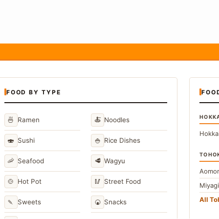
FOOD BY TYPE
FOO
HOKK
🍜
🍝
Ramen
Noodles
Hokka
🍣
🍚
Sushi
Rice Dishes
TOHO
🦐
🥩
Seafood
Wagyu
Aomor
🍲
🥢
Hot Pot
Street Food
Miyag
All T
🍡
🍘
Sweets
Snacks