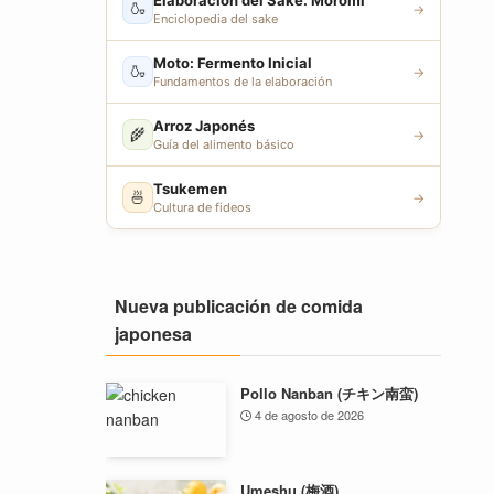
Elaboración del Sake: Moromi
🍶
→
Enciclopedia del sake
Moto: Fermento Inicial
🍶
→
Fundamentos de la elaboración
Arroz Japonés
🌾
→
Guía del alimento básico
Tsukemen
🍜
→
Cultura de fideos
Nueva publicación de comida
japonesa
Pollo Nanban (チキン南蛮)
4 de agosto de 2026
Umeshu (梅酒)