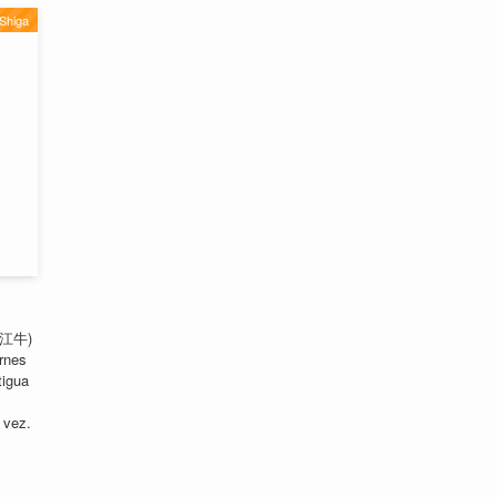
Shiga
(近江牛)
rnes
tigua
 vez.