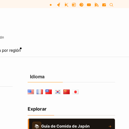
pón
 por región
Idioma
Explorar
📚
Guía de Comida de Japón
→