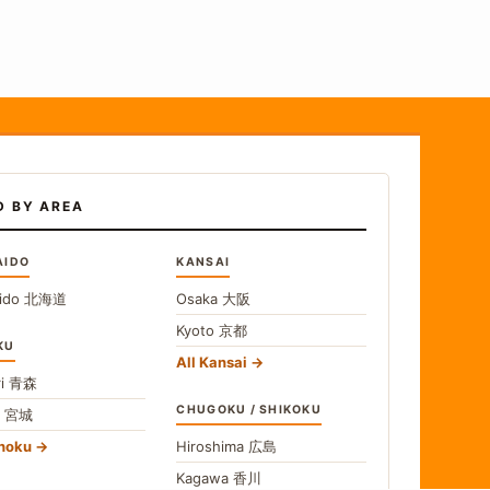
D BY AREA
AIDO
KANSAI
ido
北海道
Osaka
大阪
Kyoto
京都
KU
All Kansai
i
青森
CHUGOKU / SHIKOKU
i
宮城
ohoku
Hiroshima
広島
Kagawa
香川