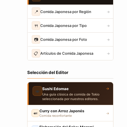
📍
Comida Japonesa por Región
→
🍴
Comida Japonesa por Tipo
→
📷
Comida Japonesa por Foto
→
📋
Artículos de Comida Japonesa
→
Selección del Editor
→
Sushi Edomae
🍣
Una guía clásica de comida de Tokio
seleccionada por nuestros editores.
Curry con Arroz Japonés
🍛
→
Comida reconfortante