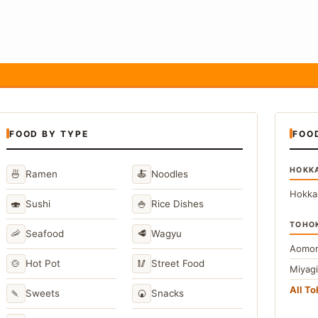
FOOD BY TYPE
FOO
HOKK
🍜
🍝
Ramen
Noodles
Hokka
🍣
🍚
Sushi
Rice Dishes
TOHO
🦐
🥩
Seafood
Wagyu
Aomor
🍲
🥢
Hot Pot
Street Food
Miyag
All T
🍡
🍘
Sweets
Snacks