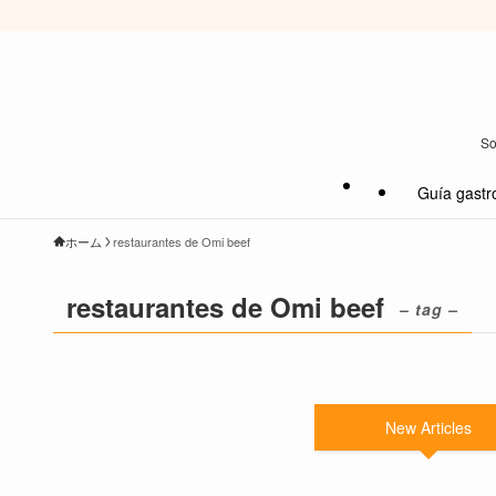
So
Guía gastr
ホーム
restaurantes de Omi beef
restaurantes de Omi beef
– tag –
New Articles