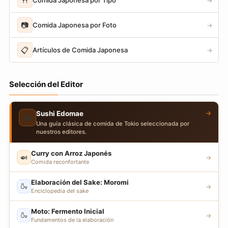
🍴
→
📷
Comida Japonesa por Foto
→
📋
Artículos de Comida Japonesa
→
Selección del Editor
→
Sushi Edomae
🍣
Una guía clásica de comida de Tokio seleccionada por
nuestros editores.
Curry con Arroz Japonés
🍛
→
Comida reconfortante
Elaboración del Sake: Moromi
🍶
→
Enciclopedia del sake
Moto: Fermento Inicial
🍶
→
Fundamentos de la elaboración