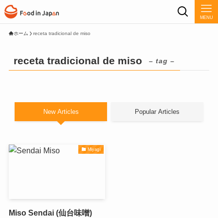
MENU
ホーム
receta tradicional de miso
receta tradicional de miso
– tag –
New Articles
Popular Articles
Miyagi
Miso Sendai (仙台味噌)