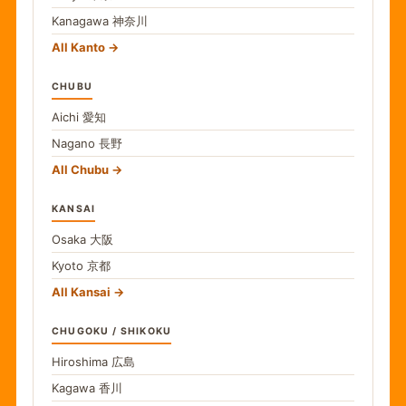
Kanagawa
神奈川
All Kanto
CHUBU
Aichi
愛知
Nagano
長野
All Chubu
KANSAI
Osaka
大阪
Kyoto
京都
All Kansai
CHUGOKU / SHIKOKU
Hiroshima
広島
Kagawa
香川